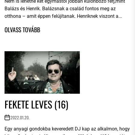
Nem is lehetne két egymástól jobban különböző férj,mint
Balázs és Henrik. Balázsnak a család fontos meg az
otthona – amit éppen felújítanak. Henriknek viszont a...
FEKETE LEVES (16)
2022.01.20.
Egy anyagi gondokba keveredett DJ kap az alkalmon, hogy