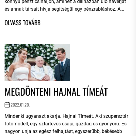
könnyű pénzt csináljon, amihez a diliházban ülő haverját
és annak társait hívja segítségül egy pénzrabláshoz. A...
MEGDÖNTENI HAJNAL TÍMEÁT
2022.01.20.
Mindenki ugyanazt akarja. Hajnal Tímeát. Aki szupersztár
fotómodell, egy sztártévés csaja, gazdag és gyönyörű. És
nagyon unja az egész felhajtást, egyszerűbb, békésebb