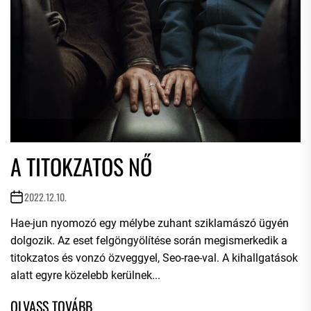
A TITOKZATOS NŐ
2022.12.10.
Hae-jun nyomozó egy mélybe zuhant sziklamászó ügyén
dolgozik. Az eset felgöngyölítése során megismerkedik a
titokzatos és vonzó özveggyel, Seo-rae-val. A kihallgatások
alatt egyre közelebb kerülnek...