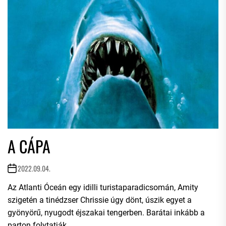
A CÁPA
2022.09.04.
Az Atlanti Óceán egy idilli turistaparadicsomán, Amity
szigetén a tinédzser Chrissie úgy dönt, úszik egyet a
gyönyörű, nyugodt éjszakai tengerben. Barátai inkább a
parton folytatják...