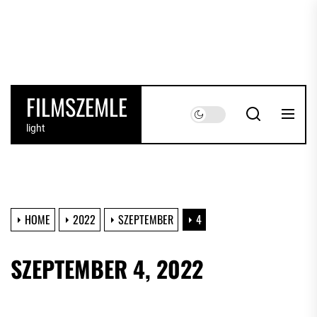
Skip
to
the
content
FILMSZEMLE
light
HOME
2022
SZEPTEMBER
4
SZEPTEMBER 4, 2022