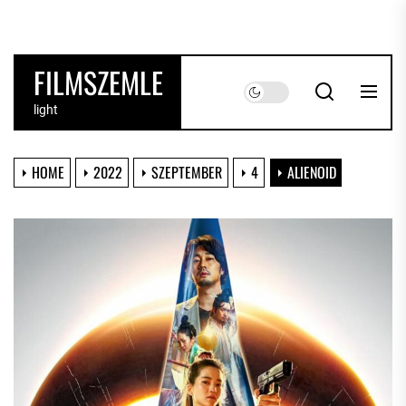
Skip
to
the
FILMSZEMLE
content
light
HOME
2022
SZEPTEMBER
4
ALIENOID