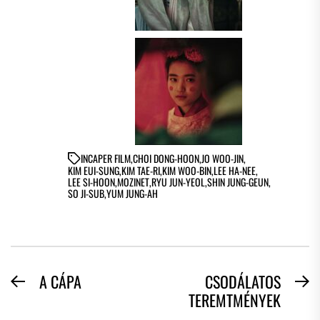
IN
CAPER FILM
,
CHOI DONG-HOON
,
JO WOO-JIN
,
KIM EUI-SUNG
,
KIM TAE-RI
,
KIM WOO-BIN
,
LEE HA-NEE
,
LEE SI-HOON
,
MOZINET
,
RYU JUN-YEOL
,
SHIN JUNG-GEUN
,
SO JI-SUB
,
YUM JUNG-AH
BEJEGYZÉS
A CÁPA
CSODÁLATOS
Previous
N
TEREMTMÉNYEK
NAVIGÁCIÓ
post:
po