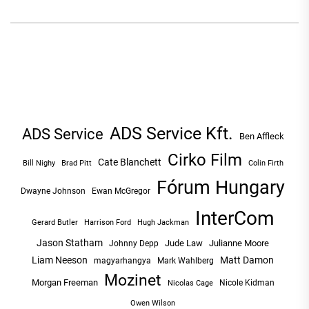
ADS Service Kft.
ADS Service
Ben Affleck
Cirko Film
Cate Blanchett
Bill Nighy
Brad Pitt
Colin Firth
Fórum Hungary
Dwayne Johnson
Ewan McGregor
InterCom
Hugh Jackman
Gerard Butler
Harrison Ford
Jason Statham
Jude Law
Julianne Moore
Johnny Depp
Liam Neeson
Matt Damon
magyarhangya
Mark Wahlberg
Mozinet
Morgan Freeman
Nicole Kidman
Nicolas Cage
Owen Wilson