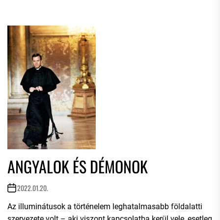
ANGYALOK ÉS DÉMONOK
2022.01.20.
Az illuminátusok a történelem leghatalmasabb földalatti
szervezete volt – aki viszont kapcsolatba kerül vele, esetleg