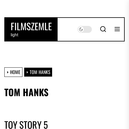
Skip
to
the
FILMSZEMLE
content
light
HOME
TOM HANKS
TOM HANKS
TOY STORY 5