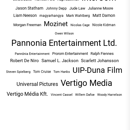
Jason Statham
Jude Law
Julianne Moore
Johnny Depp
Liam Neeson
Matt Damon
magyarhangya
Mark Wahlberg
Mozinet
Morgan Freeman
Nicole Kidman
Nicolas Cage
Owen Wilson
Pannonia Entertainment Ltd.
Prorom Entertainment
Ralph Fiennes
Pannónia Entertainment
Robert De Niro
Samuel L. Jackson
Scarlett Johansson
UIP-Duna Film
Tom Cruise
Tom Hanks
Steven Spielberg
Vertigo Media
Universal Pictures
Vertigo Média Kft.
Vincent Cassel
Willem Dafoe
Woody Harrelson