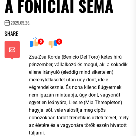
A FÖNÍCIAI SÉMA
2025.05.26.
SHARE
0
0
Zsa-Zsa Korda (Benicio Del Toro) kétes hírű
pénzember, vállalkozó és mogul, aki a sokadik
ellene irányuló (eleddig mind sikertelen)
merényletkísérlet után úgy dönt, ideje
végrendelkeznie. És noha kilenc fiúgyermek
nem igazán mintaapja, úgy dönt, vagyonát
egyetlen leányára, Lieslre (Mia Threapleton)
hagyja, sőt, vele valósítja meg cipős
dobozokban tárolt frenetikus üzleti tervét, mely
az életére és a vagyonára törők eszén hivatott
túljárni.