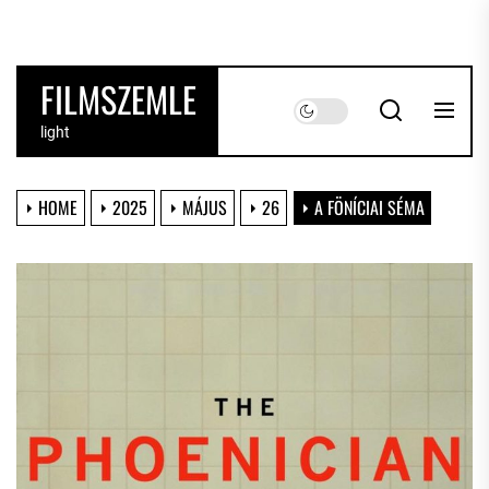
Skip
to
the
FILMSZEMLE
content
light
HOME
2025
MÁJUS
26
A FÖNÍCIAI SÉMA