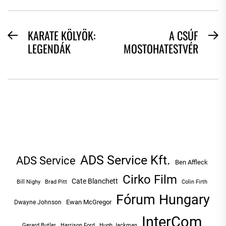
BEJEGYZÉS
KARATE KÖLYÖK:
A CSÚF
Previous
N
LEGENDÁK
MOSTOHATESTVÉR
NAVIGÁCIÓ
post:
po
ADS Service Kft.
ADS Service
Ben Affleck
Cirko Film
Cate Blanchett
Bill Nighy
Brad Pitt
Colin Firth
Fórum Hungary
Ewan McGregor
Dwayne Johnson
InterCom
Hugh Jackman
Gerard Butler
Harrison Ford