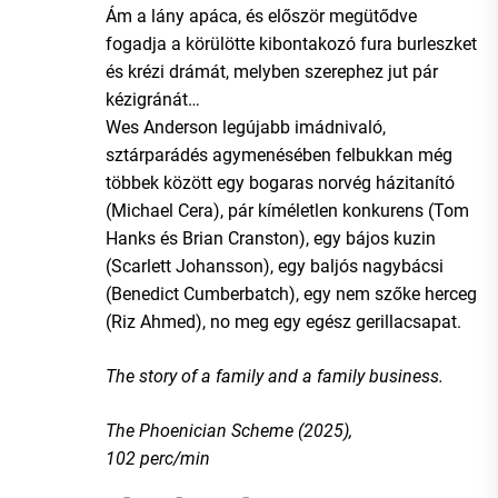
Ám a lány apáca, és először megütődve
fogadja a körülötte kibontakozó fura burleszket
és krézi drámát, melyben szerephez jut pár
kézigránát…
Wes Anderson legújabb imádnivaló,
sztárparádés agymenésében felbukkan még
többek között egy bogaras norvég házitanító
(Michael Cera), pár kíméletlen konkurens (Tom
Hanks és Brian Cranston), egy bájos kuzin
(Scarlett Johansson), egy baljós nagybácsi
(Benedict Cumberbatch), egy nem szőke herceg
(Riz Ahmed), no meg egy egész gerillacsapat.
The story of a family and a family business.
The Phoenician Scheme (2025),
102 perc/min