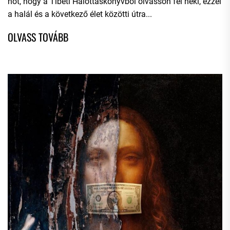
nőt, hogy a Tibeti Halottaskönyvből olvasson fel neki, ezzel
a halál és a következő élet közötti útra...