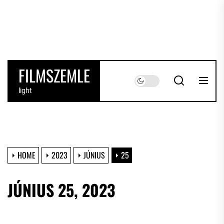
Skip
to
the
content
FILMSZEMLE
light
HOME
2023
JÚNIUS
25
JÚNIUS 25, 2023