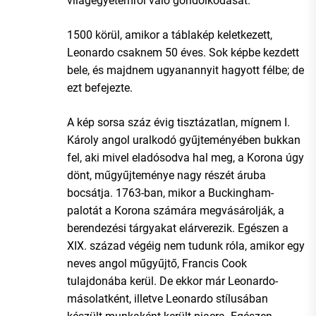
világegyetemről való gondolkodását.
1500 körül, amikor a táblakép keletkezett,
Leonardo csaknem 50 éves. Sok képbe kezdett
bele, és majdnem ugyanannyit hagyott félbe; de
ezt befejezte.
A kép sorsa száz évig tisztázatlan, mígnem I.
Károly angol uralkodó gyűjteményében bukkan
fel, aki mivel eladósodva hal meg, a Korona úgy
dönt, műgyűjteménye nagy részét áruba
bocsátja. 1763-ban, mikor a Buckingham-
palotát a Korona számára megvásárolják, a
berendezési tárgyakat elárverezik. Egészen a
XIX. század végéig nem tudunk róla, amikor egy
neves angol műgyűjtő, Francis Cook
tulajdonába kerül. De ekkor már Leonardo-
másolatként, illetve Leonardo stílusában