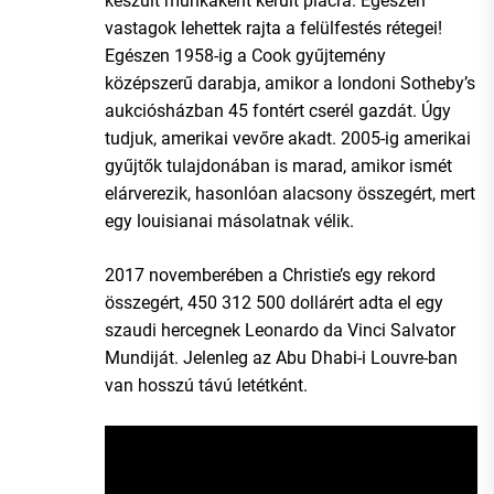
készült munkaként került piacra. Egészen
vastagok lehettek rajta a felülfestés rétegei!
Egészen 1958-ig a Cook gyűjtemény
középszerű darabja, amikor a londoni Sotheby’s
aukciósházban 45 fontért cserél gazdát. Úgy
tudjuk, amerikai vevőre akadt. 2005-ig amerikai
gyűjtők tulajdonában is marad, amikor ismét
elárverezik, hasonlóan alacsony összegért, mert
egy louisianai másolatnak vélik.
2017 novemberében a Christie’s egy rekord
összegért, 450 312 500 dollárért adta el egy
szaudi hercegnek Leonardo da Vinci Salvator
Mundiját. Jelenleg az Abu Dhabi-i Louvre-ban
van hosszú távú letétként.