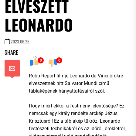
ELVESZETT
LEONARDO
2023.06.25.
SHARE
0
0
Robb Report filmje Leonardo da Vinci örökre
elveszettnek hitt Salvator Mundi című
táblaképének hányattatásairól szól.
Hogy miért ekkor a festmény jelentősége? Ez
nemcsak egy király rendelte arckép Jézus
Krisztusról! Ez a táblakép tükrözi Leonardo
festészeti technikákról és az időről, öröklétről,