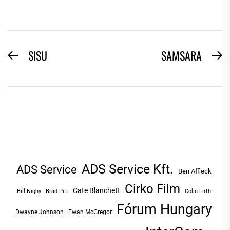
BEJEGYZÉS
SISU
SAMSARA
Previous
N
NAVIGÁCIÓ
post:
po
ADS Service Kft.
ADS Service
Ben Affleck
Cirko Film
Cate Blanchett
Bill Nighy
Brad Pitt
Colin Firth
Fórum Hungary
Dwayne Johnson
Ewan McGregor