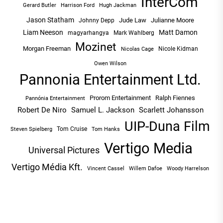
InterCom
Hugh Jackman
Gerard Butler
Harrison Ford
Jason Statham
Jude Law
Julianne Moore
Johnny Depp
Liam Neeson
Matt Damon
magyarhangya
Mark Wahlberg
Mozinet
Morgan Freeman
Nicole Kidman
Nicolas Cage
Owen Wilson
Pannonia Entertainment Ltd.
Prorom Entertainment
Ralph Fiennes
Pannónia Entertainment
Robert De Niro
Samuel L. Jackson
Scarlett Johansson
UIP-Duna Film
Tom Cruise
Tom Hanks
Steven Spielberg
Vertigo Media
Universal Pictures
Vertigo Média Kft.
Vincent Cassel
Willem Dafoe
Woody Harrelson