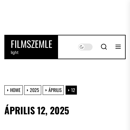
Skip
to
the
content
FILMSZEMLE
light
HOME
2025
ÁPRILIS
12
ÁPRILIS 12, 2025