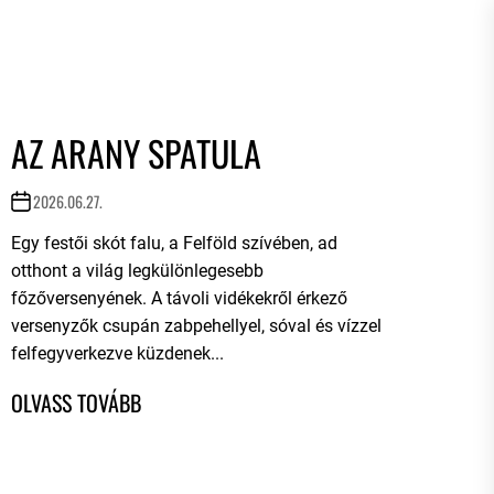
AZ ARANY SPATULA
2026.06.27.
Egy festői skót falu, a Felföld szívében, ad
otthont a világ legkülönlegesebb
főzőversenyének. A távoli vidékekről érkező
versenyzők csupán zabpehellyel, sóval és vízzel
felfegyverkezve küzdenek...