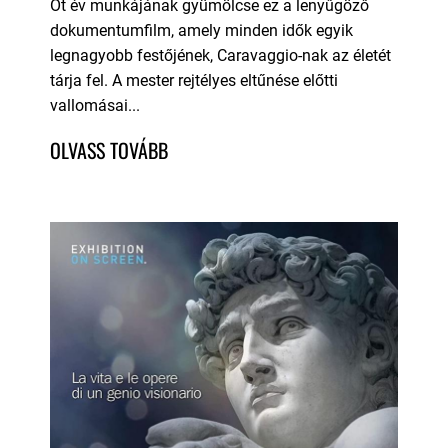
Öt év munkájának gyümölcse ez a lenyűgöző
dokumentumfilm, amely minden idők egyik
legnagyobb festőjének, Caravaggio-nak az életét
tárja fel. A mester rejtélyes eltűnése előtti
vallomásai...