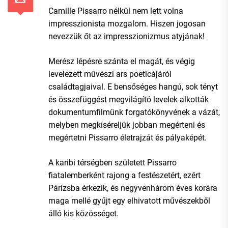
Camille Pissarro nélkül nem lett volna
impresszionista mozgalom. Hiszen jogosan
nevezzük őt az impresszionizmus atyjának!
Merész lépésre szánta el magát, és végig
levelezett művészi ars poeticájáról
családtagjaival. E bensőséges hangú, sok tényt
és összefüggést megvilágító levelek alkották
dokumentumfilmünk forgatókönyvének a vázát,
melyben megkíséreljük jobban megérteni és
megértetni Pissarro életrajzát és pályaképét.
A karibi térségben született Pissarro
fiatalemberként rajong a festészetért, ezért
Párizsba érkezik, és negyvenhárom éves korára
maga mellé gyűjt egy elhivatott művészekből
álló kis közösséget.