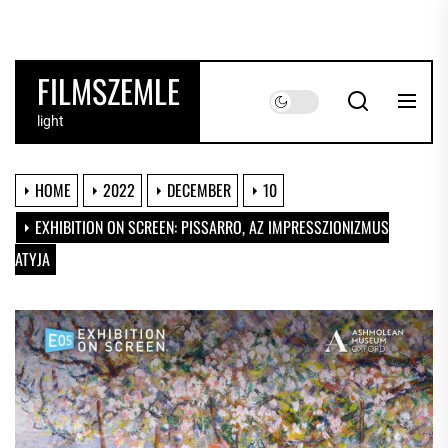
Skip
to
the
FILMSZEMLE
content
light
HOME
2022
DECEMBER
10
EXHIBITION ON SCREEN: PISSARRO, AZ IMPRESSZIONIZMUS
ATYJA