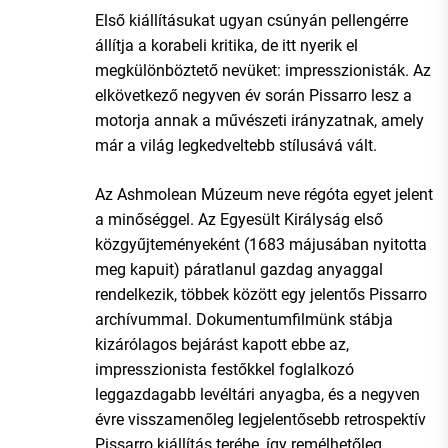
Első kiállításukat ugyan csúnyán pellengérre
állítja a korabeli kritika, de itt nyerik el
megkülönböztető nevüket: impresszionisták. Az
elkövetkező negyven év során Pissarro lesz a
motorja annak a művészeti irányzatnak, amely
már a világ legkedveltebb stílusává vált.
Az Ashmolean Múzeum neve régóta egyet jelent
a minőséggel. Az Egyesült Királyság első
közgyűjteményeként (1683 májusában nyitotta
meg kapuit) páratlanul gazdag anyaggal
rendelkezik, többek között egy jelentős Pissarro
archívummal. Dokumentumfilmünk stábja
kizárólagos bejárást kapott ebbe az,
impresszionista festőkkel foglalkozó
leggazdagabb levéltári anyagba, és a negyven
évre visszamenőleg legjelentősebb retrospektív
Pissarro kiállítás terébe, így remélhetőleg