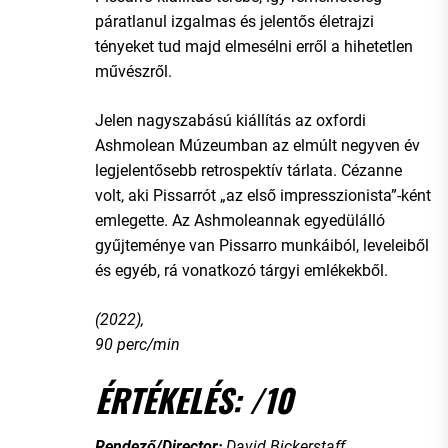
páratlanul izgalmas és jelentős életrajzi
tényeket tud majd elmesélni erről a hihetetlen
művészről.
Jelen nagyszabású kiállítás az oxfordi
Ashmolean Múzeumban az elmúlt negyven év
legjelentősebb retrospektív tárlata. Cézanne
volt, aki Pissarrót „az első impresszionista”-ként
emlegette. Az Ashmoleannak egyedülálló
gyűjteménye van Pissarro munkáiból, leveleiből
és egyéb, rá vonatkozó tárgyi emlékekből.
(2022),
90 perc/min
ÉRTÉKELÉS: /10
Rendező/Director:
David Bickerstaff