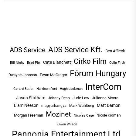
ADS Service Kft.
ADS Service
Ben Affleck
Cirko Film
Cate Blanchett
Bill Nighy
Brad Pitt
Colin Firth
Fórum Hungary
Ewan McGregor
Dwayne Johnson
InterCom
Hugh Jackman
Gerard Butler
Harrison Ford
Jason Statham
Jude Law
Julianne Moore
Johnny Depp
Liam Neeson
Matt Damon
magyarhangya
Mark Wahlberg
Mozinet
Morgan Freeman
Nicole Kidman
Nicolas Cage
Owen Wilson
Pannonia Entertainment Ltd.