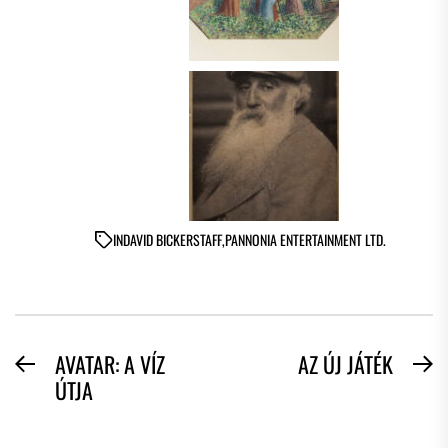
IN
DAVID BICKERSTAFF
,
PANNONIA ENTERTAINMENT LTD.
BEJEGYZÉS
AVATAR: A VÍZ
AZ ÚJ JÁTÉK
Previous
N
ÚTJA
NAVIGÁCIÓ
post:
po