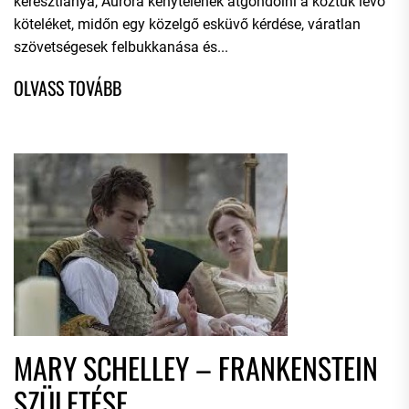
keresztlánya, Auróra kénytelenek átgondolni a köztük lévő
köteléket, midőn egy közelgő esküvő kérdése, váratlan
szövetségesek felbukkanása és...
MARY SCHELLEY – FRANKENSTEIN
SZÜLETÉSE