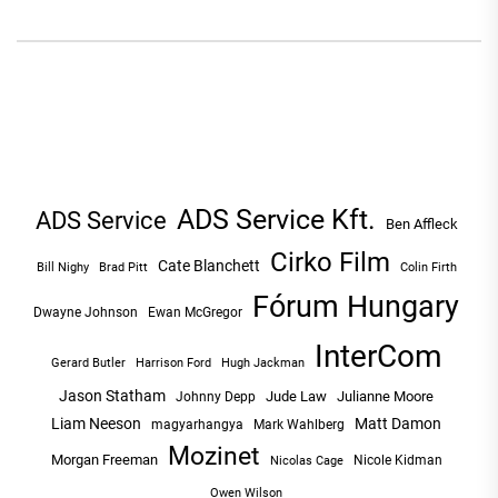
NAVIGÁCIÓ
post:
po
ADS Service Kft.
ADS Service
Ben Affleck
Cirko Film
Cate Blanchett
Bill Nighy
Brad Pitt
Colin Firth
Fórum Hungary
Dwayne Johnson
Ewan McGregor
InterCom
Hugh Jackman
Gerard Butler
Harrison Ford
Jason Statham
Jude Law
Julianne Moore
Johnny Depp
Liam Neeson
Matt Damon
magyarhangya
Mark Wahlberg
Mozinet
Morgan Freeman
Nicole Kidman
Nicolas Cage
Owen Wilson