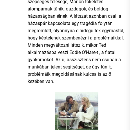
szépséges felesége, Marion tökéletes
álompárnak tűnik: gazdagok, és boldog
házasságban élnek. A látszat azonban csal: a
házaspár kapcsolata egy tragédia folytán
megromlott, olyannyira elhidegültek egymástól,
hogy képtelenek szembenézni a problémáikkal.
Minden megváltozni látszik, mikor Ted
alkalmazásba veszi Eddie O’Hare-t , a fiatal
gyakornokot. Az új asszisztens nem csupán a
munkában jelent segítséget, de úgy tűnik,
problémáik megoldásának kulcsa is az ő
kezében van.