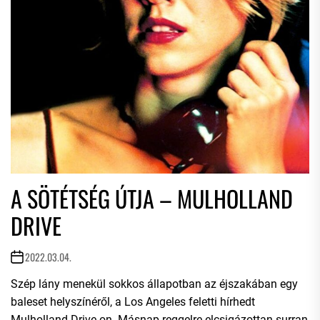
A SÖTÉTSÉG ÚTJA – MULHOLLAND
DRIVE
2022.03.04.
Szép lány menekül sokkos állapotban az éjszakában egy
baleset helyszínéről, a Los Angeles feletti hírhedt
Mulholland Drive-on. Másnap reggelre elcsigázottan surran