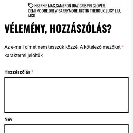
IN
BERNIE MAC
,
CAMERON DIAZ
,
CRISPIN GLOVER
,
DEMI MOORE
,
DREW BARRYMORE
,
JUSTIN THEROUX
,
LUCY LIU
,
MCG
VÉLEMÉNY, HOZZÁSZÓLÁS?
Az e-mail címet nem tesszük közzé.
A kötelező mezőket
*
karakterrel jelöltük
Hozzászólás
*
Név