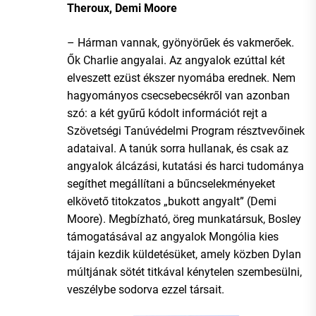
Theroux, Demi Moore
– Hárman vannak, gyönyörűek és vakmerőek.
Ők Charlie angyalai. Az angyalok ezúttal két
elveszett ezüst ékszer nyomába erednek. Nem
hagyományos csecsebecsékről van azonban
szó: a két gyűrű kódolt információt rejt a
Szövetségi Tanúvédelmi Program résztvevőinek
adataival. A tanúk sorra hullanak, és csak az
angyalok álcázási, kutatási és harci tudománya
segíthet megállítani a bűncselekményeket
elkövető titokzatos „bukott angyalt” (Demi
Moore). Megbízható, öreg munkatársuk, Bosley
támogatásával az angyalok Mongólia kies
tájain kezdik küldetésüket, amely közben Dylan
múltjának sötét titkával kénytelen szembesülni,
veszélybe sodorva ezzel társait.