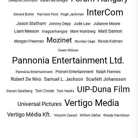
Ewan McGregor
Dwayne Johnson
InterCom
Hugh Jackman
Gerard Butler
Harrison Ford
Jason Statham
Jude Law
Julianne Moore
Johnny Depp
Liam Neeson
Matt Damon
magyarhangya
Mark Wahlberg
Mozinet
Morgan Freeman
Nicole Kidman
Nicolas Cage
Owen Wilson
Pannonia Entertainment Ltd.
Prorom Entertainment
Ralph Fiennes
Pannónia Entertainment
Robert De Niro
Samuel L. Jackson
Scarlett Johansson
UIP-Duna Film
Tom Cruise
Tom Hanks
Steven Spielberg
Vertigo Media
Universal Pictures
Vertigo Média Kft.
Vincent Cassel
Willem Dafoe
Woody Harrelson