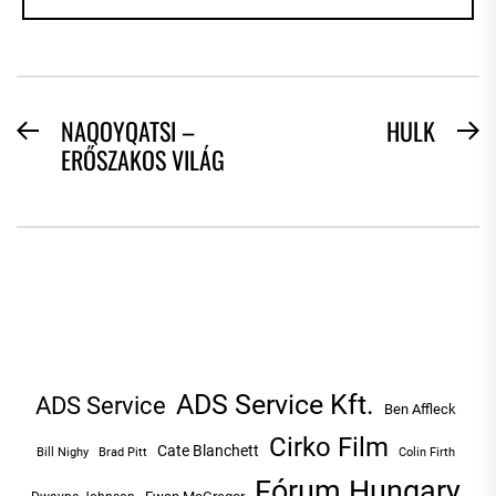
BEJEGYZÉS
NAQOYQATSI –
HULK
Previous
N
ERŐSZAKOS VILÁG
NAVIGÁCIÓ
post:
po
ADS Service Kft.
ADS Service
Ben Affleck
Cirko Film
Cate Blanchett
Bill Nighy
Brad Pitt
Colin Firth
Fórum Hungary