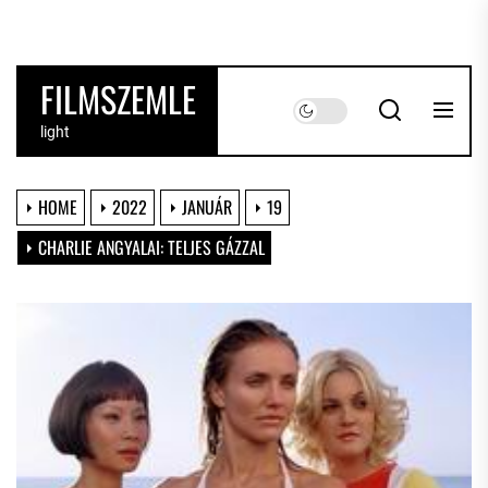
Skip
to
the
FILMSZEMLE
content
light
HOME
2022
JANUÁR
19
CHARLIE ANGYALAI: TELJES GÁZZAL