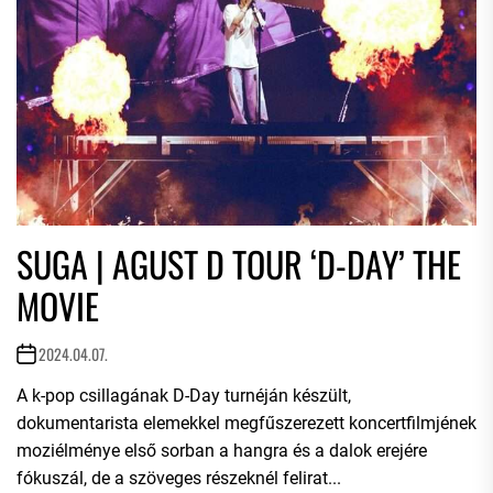
SUGA | AGUST D TOUR ‘D-DAY’ THE
MOVIE
2024.04.07.
A k-pop csillagának D-Day turnéján készült,
dokumentarista elemekkel megfűszerezett koncertfilmjének
moziélménye első sorban a hangra és a dalok erejére
fókuszál, de a szöveges részeknél felirat...