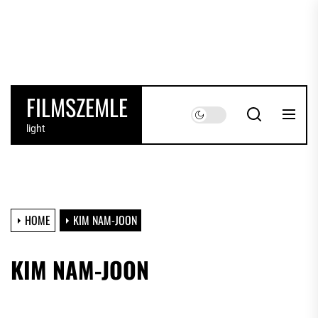
Skip
to
the
content
FILMSZEMLE
light
HOME
KIM NAM-JOON
KIM NAM-JOON