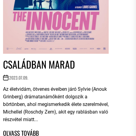
CSALÁDBAN MARAD
2023.07.09.
Az életvidám, ötvenes éveiben járó Sylvie (Anouk
Grinberg) drámatanárnőként dolgozik a
börtönben, ahol megismerkedik élete szerelmével,
Michellel (Roschdy Zem), akit egy rablásban való
részvétel miatt...