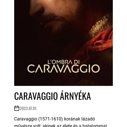
CARAVAGGIO ÁRNYÉKA
2023.07.01.
Caravaggio (1571-1610) korának lázadó
művésze volt, akinek az élete és a hatalommal