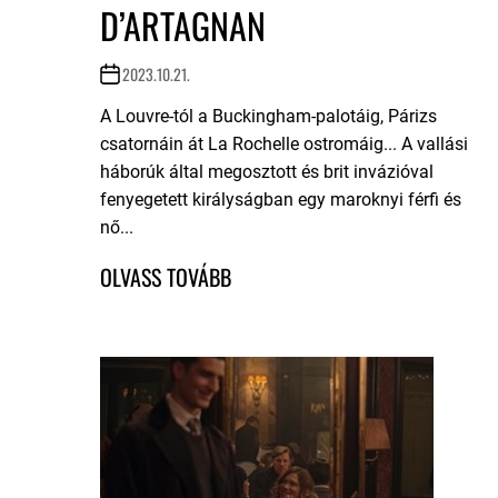
D’ARTAGNAN
2023.10.21.
A Louvre-tól a Buckingham-palotáig, Párizs
csatornáin át La Rochelle ostromáig... A vallási
háborúk által megosztott és brit invázióval
fenyegetett királyságban egy maroknyi férfi és
nő...