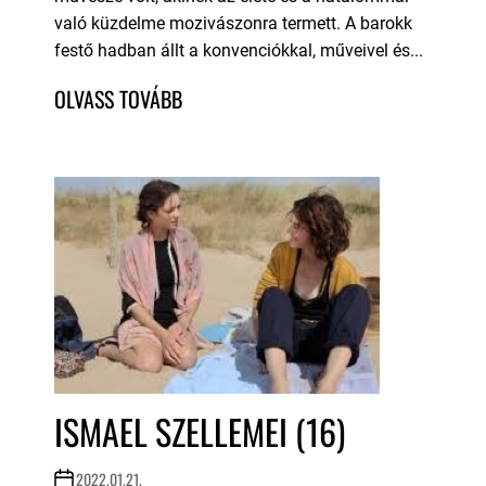
való küzdelme mozivászonra termett. A barokk
festő hadban állt a konvenciókkal, műveivel és...
ISMAEL SZELLEMEI (16)
2022.01.21.