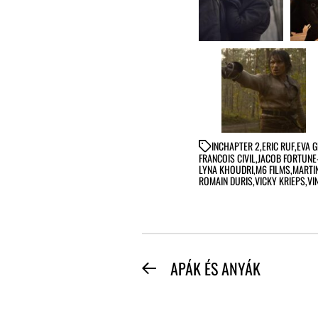
IN
CHAPTER 2
,
ERIC RUF
,
EVA 
FRANCOIS CIVIL
,
JACOB FORTUNE
LYNA KHOUDRI
,
M6 FILMS
,
MARTI
ROMAIN DURIS
,
VICKY KRIEPS
,
VI
BEJEGYZÉS
APÁK ÉS ANYÁK
Previous
NAVIGÁCIÓ
post: