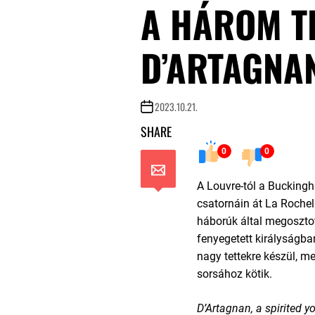
A HÁROM T
D’ARTAGNA
2023.10.21.
SHARE
0
0
A Louvre-tól a Buckingh
csatornáin át La Rochel
háborúk által megosztott
fenyegetett királyságba
nagy tettekre készül, m
sorsához kötik.
D’Artagnan, a spirited y