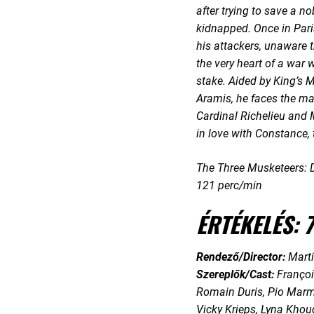
after trying to save a 
kidnapped. Once in Paris
his attackers, unaware t
the very heart of a war w
stake. Aided by King’s 
Aramis, he faces the ma
Cardinal Richelieu and M
in love with Constance, 
The Three Musketeers: D
121 perc/min
ÉRTÉKELÉS: 7
Rendező/Director:
Mart
Szereplők/Cast:
Françoi
Romain Duris, Pio Marma
Vicky Krieps, Lyna Khoud