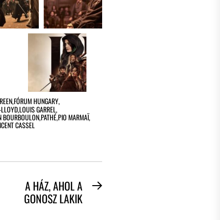
GREEN
,
FÓRUM HUNGARY
,
-LLOYD
,
LOUIS GARREL
,
N BOURBOULON
,
PATHÉ
,
PIO MARMAÏ
,
NCENT CASSEL
A HÁZ, AHOL A
Next
GONOSZ LAKIK
post: