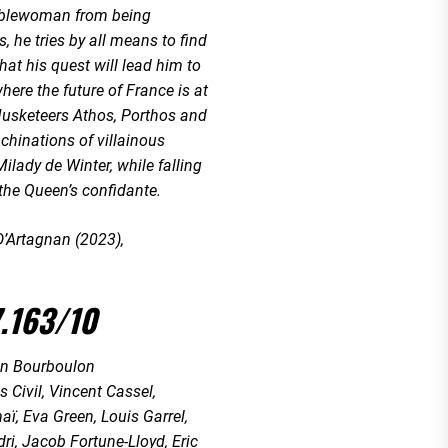
noblewoman from being
, he tries by all means to find
hat his quest will lead him to
here the future of France is at
Musketeers Athos, Porthos and
chinations of villainous
ilady de Winter, while falling
the Queen’s confidante.
’Artagnan (2023),
.163/10
in Bourboulon
s Civil, Vincent Cassel,
ï, Eva Green, Louis Garrel,
ri, Jacob Fortune-Lloyd, Eric