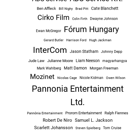
Cate Blanchett
Ben Affleck
Bill Nighy
Brad Pitt
Cirko Film
Dwayne Johnson
Colin Firth
Fórum Hungary
Ewan McGregor
Hugh Jackman
Gerard Butler
Harrison Ford
InterCom
Jason Statham
Johnny Depp
Liam Neeson
Jude Law
Julianne Moore
magyarhangya
Matt Damon
Morgan Freeman
Mark Wahlberg
Mozinet
Nicole Kidman
Owen Wilson
Nicolas Cage
Pannonia Entertainment
Ltd.
Prorom Entertainment
Ralph Fiennes
Pannónia Entertainment
Robert De Niro
Samuel L. Jackson
Scarlett Johansson
Tom Cruise
Steven Spielberg