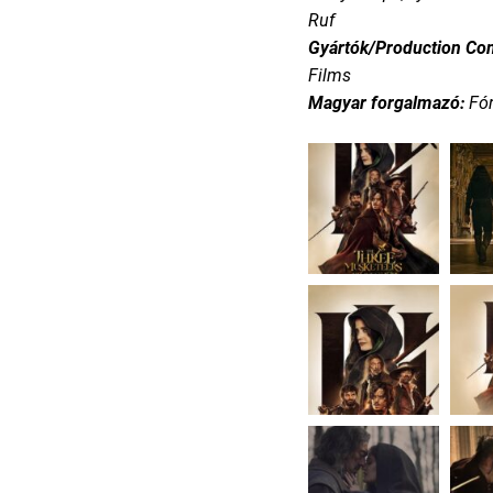
Ruf
Gyártók/Production Co
Films
Magyar forgalmazó:
Fó