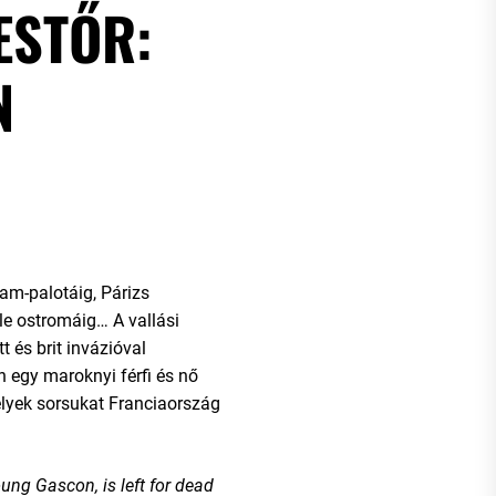
ESTŐR:
N
am-palotáig, Párizs
le ostromáig… A vallási
 és brit invázióval
n egy maroknyi férfi és nő
elyek sorsukat Franciaország
oung Gascon, is left for dead