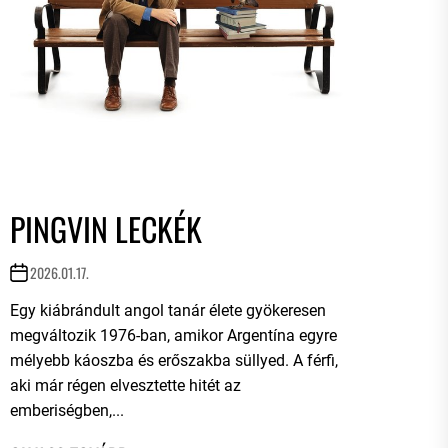
PINGVIN LECKÉK
2026.01.17.
Egy kiábrándult angol tanár élete gyökeresen
megváltozik 1976-ban, amikor Argentína egyre
mélyebb káoszba és erőszakba süllyed. A férfi,
aki már régen elvesztette hitét az
emberiségben,...