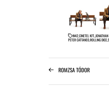
IN
42
,
CINETEL KFT.
,
JONATHAN
PETER CATTANEO
,
ROLLING DICE
,
BEJEGYZÉS
ROMZSA TÓDOR
Previous
NAVIGÁCIÓ
post: