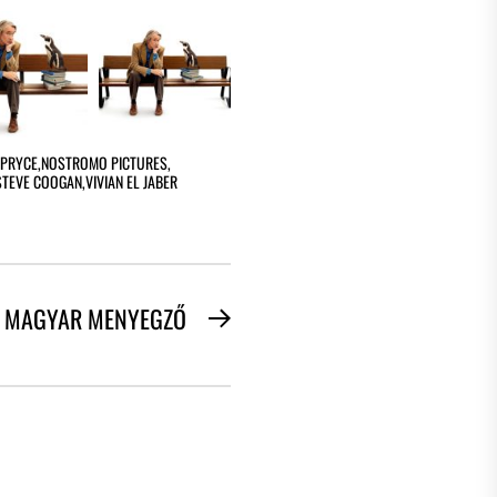
 PRYCE
,
NOSTROMO PICTURES
,
STEVE COOGAN
,
VIVIAN EL JABER
MAGYAR MENYEGZŐ
Next
post: