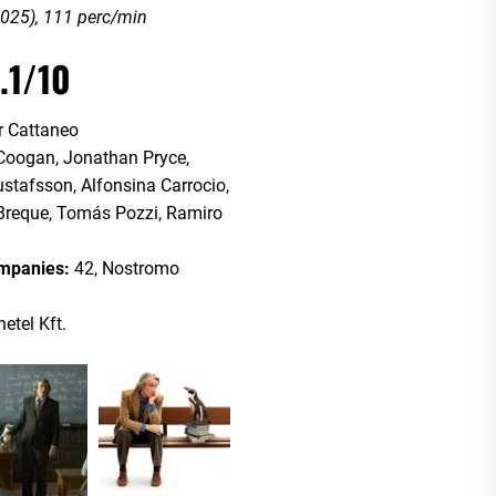
025), 111 perc/min
.1/10
r Cattaneo
Coogan, Jonathan Pryce,
ustafsson, Alfonsina Carrocio,
 Breque, Tomás Pozzi, Ramiro
ompanies:
42, Nostromo
netel Kft.