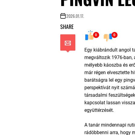
2026.01.17.
SHARE
0
0
Egy kiábrándult angol t
megváltozik 1976-ban, 
mélyebb káoszba és erős
már régen elvesztette h
barátságra lel egy pingv
perspektívát nyit számár
társadalmi feszültségek
kapcsolat lassan vissza
együttérzését.
A tanár mindennapi ruti
rádöbbenni arra, hogy 