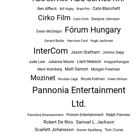
Cate Blanchett
Ben Affleck
Bill Nighy
Brad Pitt
Cirko Film
Dwayne Johnson
Colin Firth
Fórum Hungary
Ewan McGregor
Hugh Jackman
Gerard Butler
Harrison Ford
InterCom
Jason Statham
Johnny Depp
Liam Neeson
Jude Law
Julianne Moore
magyarhangya
Matt Damon
Morgan Freeman
Mark Wahlberg
Mozinet
Nicole Kidman
Owen Wilson
Nicolas Cage
Pannonia Entertainment
Ltd.
Prorom Entertainment
Ralph Fiennes
Pannónia Entertainment
Robert De Niro
Samuel L. Jackson
Scarlett Johansson
Tom Cruise
Steven Spielberg