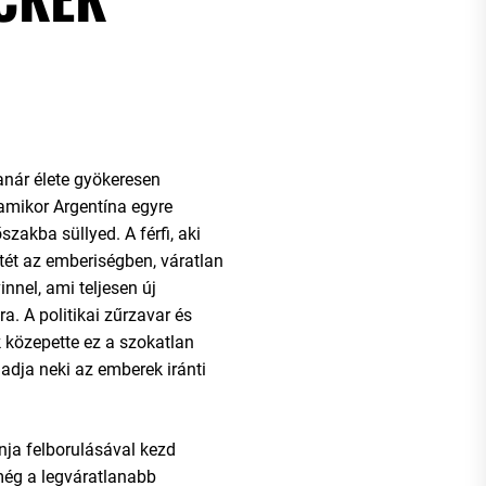
anár élete gyökeresen
amikor Argentína egyre
zakba süllyed. A férfi, aki
itét az emberiségben, váratlan
innel, ami teljesen új
a. A politikai zűrzavar és
 közepette ez a szokatlan
adja neki az emberek iránti
nja felborulásával kezd
még a legváratlanabb