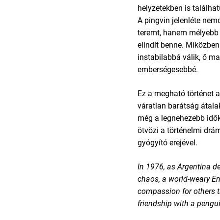
helyzetekben is találha
A pingvin jelenléte ne
teremt, hanem mélyebb 
elindít benne. Miközben
instabilabbá válik, ő m
emberségesebbé.
Ez a megható történet a
váratlan barátság átalak
még a legnehezebb idők
ötvözi a történelmi drá
gyógyító erejével.
In 1976, as Argentina d
chaos, a world-weary En
compassion for others t
friendship with a pengui