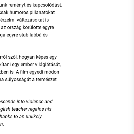
tunk reményt és kapcsolódást.
mcsak humoros pillanatokat
érzelmi változásokat is
 az ország körülötte egyre
aga egyre stabilabbá és
rról szól, hogyan képes egy
ítani egy ember világlátását,
ben is. A film egyedi módon
ma súlyosságát a természet
escends into violence and
glish teacher regains his
hanks to an unlikely
n.