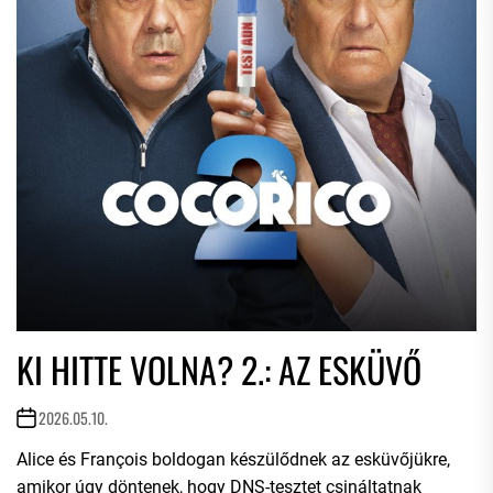
KI HITTE VOLNA? 2.: AZ ESKÜVŐ
2026.05.10.
Alice és François boldogan készülődnek az esküvőjükre,
amikor úgy döntenek, hogy DNS-tesztet csináltatnak