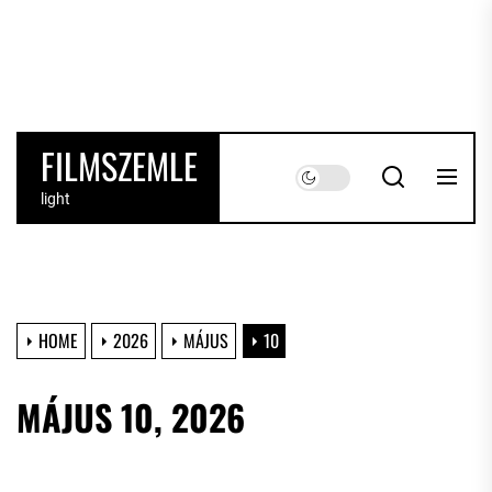
Skip
to
the
content
FILMSZEMLE
light
HOME
2026
MÁJUS
10
MÁJUS 10, 2026