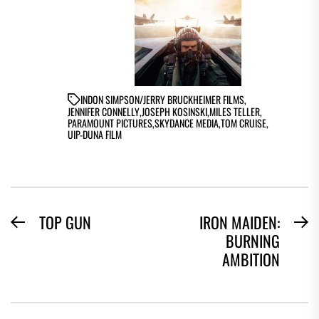
IN
DON SIMPSON/JERRY BRUCKHEIMER FILMS
,
JENNIFER CONNELLY
,
JOSEPH KOSINSKI
,
MILES TELLER
,
PARAMOUNT PICTURES
,
SKYDANCE MEDIA
,
TOM CRUISE
,
UIP-DUNA FILM
BEJEGYZÉS
TOP GUN
IRON MAIDEN:
Previous
N
BURNING
NAVIGÁCIÓ
post:
po
AMBITION