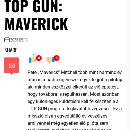
TOP GUN:
MAVERICK
2026.05.10.
SHARE
0
0
Pete „Maverick” Mitchell több mint harminc év
után is a haditengerészet egyik legjobb pilótája,
aki minden eszközzel elkerüli az előléptetést,
hogy továbbra is repülhessen. Most azonban
egy különleges küldetésre kell felkészítenie a
TOP GUN program legkiválóbb végzőseit. Ez a
misszió olyan egyedülálló és veszélyes,
amilyennel még egyetlen élő pilóta sem