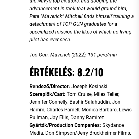
the Navy’s top aviators, and dodging the
advancement in rank that would ground him,
Pete “Maverick” Mitchell finds himself training a
detachment of TOP GUN graduates for a
specialized mission the likes of which no living
pilot has ever seen.
Top Gun: Maverick (2022), 131 perc/min
ÉRTÉKELÉS: 8.2/10
Rendező/Director:
Joseph Kosinski
Szereplők/Cast:
Tom Cruise, Miles Teller,
Jennifer Connelly, Bashir Salahuddin, Jon
Hamm, Charles Parnell, Monica Barbaro, Lewis
Pullman, Jay Ellis, Danny Ramirez
Gyártók/Production Companies:
Skydance
Media, Don Simpson/Jerry Bruckheimer Films,