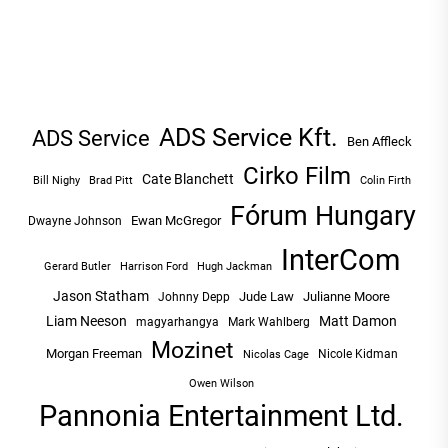
ADS Service Kft.
ADS Service
Ben Affleck
Cirko Film
Cate Blanchett
Bill Nighy
Brad Pitt
Colin Firth
Fórum Hungary
Ewan McGregor
Dwayne Johnson
InterCom
Hugh Jackman
Gerard Butler
Harrison Ford
Jason Statham
Jude Law
Julianne Moore
Johnny Depp
Liam Neeson
Matt Damon
magyarhangya
Mark Wahlberg
Mozinet
Morgan Freeman
Nicole Kidman
Nicolas Cage
Owen Wilson
Pannonia Entertainment Ltd.