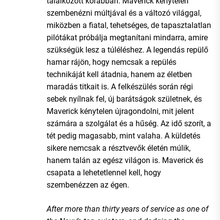
találkozott korábban. Maverick kénytelen
szembenézni múltjával és a változó világgal,
miközben a fiatal, tehetséges, de tapasztalatlan
pilótákat próbálja megtanítani mindarra, amire
szükségük lesz a túléléshez. A legendás repülő
hamar rájön, hogy nemcsak a repülés
technikáját kell átadnia, hanem az életben
maradás titkait is. A felkészülés során régi
sebek nyílnak fel, új barátságok születnek, és
Maverick kénytelen újragondolni, mit jelent
számára a szolgálat és a hűség. Az idő szorít, a
tét pedig magasabb, mint valaha. A küldetés
sikere nemcsak a résztvevők életén múlik,
hanem talán az egész világon is. Maverick és
csapata a lehetetlennel kell, hogy
szembenézzen az égen.
After more than thirty years of service as one of