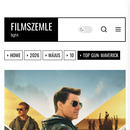
Skip
to
the
FILMSZEMLE
content
light
HOME
2026
MÁJUS
10
TOP GUN: MAVERICK