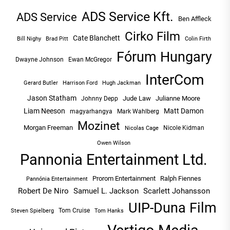
ADS Service Kft.
ADS Service
Ben Affleck
Cirko Film
Cate Blanchett
Bill Nighy
Brad Pitt
Colin Firth
Fórum Hungary
Dwayne Johnson
Ewan McGregor
InterCom
Hugh Jackman
Gerard Butler
Harrison Ford
Jason Statham
Jude Law
Julianne Moore
Johnny Depp
Liam Neeson
Matt Damon
magyarhangya
Mark Wahlberg
Mozinet
Morgan Freeman
Nicole Kidman
Nicolas Cage
Owen Wilson
Pannonia Entertainment Ltd.
Prorom Entertainment
Ralph Fiennes
Pannónia Entertainment
Robert De Niro
Samuel L. Jackson
Scarlett Johansson
UIP-Duna Film
Tom Cruise
Tom Hanks
Steven Spielberg