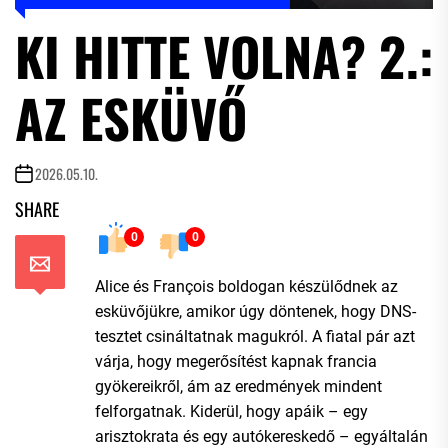
KI HITTE VOLNA? 2.:
AZ ESKÜVŐ
2026.05.10.
SHARE
0
0
Alice és François boldogan készülődnek az
esküvőjükre, amikor úgy döntenek, hogy DNS-
tesztet csináltatnak magukról. A fiatal pár azt
várja, hogy megerősítést kapnak francia
gyökereikről, ám az eredmények mindent
felforgatnak. Kiderül, hogy apáik – egy
arisztokrata és egy autókereskedő – egyáltalán