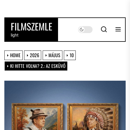
Skip
to
the
FILMSZEMLE
content
light
HOME
2026
MÁJUS
10
KI HITTE VOLNA? 2.: AZ ESKÜVŐ