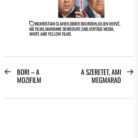
IN
CHRISTIAN CLAVIER
,
DIDIER BOURDON
,
JULIEN HERVÉ
,
M6 FILMS
,
MARIANNE DENICOURT
,
SND
,
VERTIGO MEDIA
,
WHITE AND YELLOW FILMS
BEJEGYZÉS
BORI – A
A SZERETET, AMI
Previous
N
MOZIFILM
MEGMARAD
NAVIGÁCIÓ
post:
po