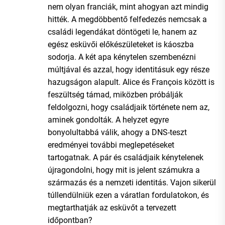
nem olyan franciák, mint ahogyan azt mindig
hitték. A megdöbbentő felfedezés nemcsak a
családi legendákat döntögeti le, hanem az
egész esküvői előkészületeket is káoszba
sodorja. A két apa kénytelen szembenézni
múltjával és azzal, hogy identitásuk egy része
hazugságon alapult. Alice és François között is
feszültség támad, miközben próbálják
feldolgozni, hogy családjaik története nem az,
aminek gondolták. A helyzet egyre
bonyolultabbá válik, ahogy a DNS-teszt
eredményei további meglepetéseket
tartogatnak. A pár és családjaik kénytelenek
újragondolni, hogy mit is jelent számukra a
származás és a nemzeti identitás. Vajon sikerül
túllendülniük ezen a váratlan fordulatokon, és
megtarthatják az esküvőt a tervezett
időpontban?