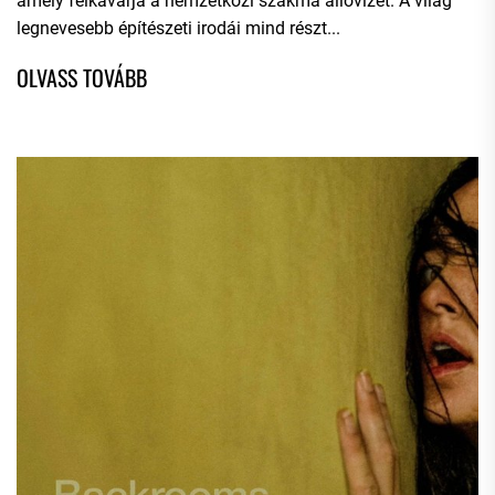
amely felkavarja a nemzetközi szakma állóvizét. A világ
legnevesebb építészeti irodái mind részt...