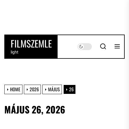
Skip
to
the
content
FILMSZEMLE
light
HOME
2026
MÁJUS
26
MÁJUS 26, 2026