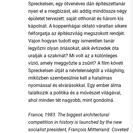
Spreckelsen, egy ötvenéves dán építészettanár
nyeri el a megbízást, aki addig mindössze négy
épületet tervezett: saját otthonát és három kis
kápolnát. A koppenhágai oktató váratlan sikere
felforgatja az építészvilág megszokott rendjét.
Vajon hogyan tudott egy ismeretlen tanár
legyőzni olyan óriásokat, akik évtizedek óta
uralják a szakmát? Mi volt az a különleges
vízió, amely meggyőzte a zsűrit? A film követi
Spreckelsen útját a névtelenségtől a világhírig,
miközben szembesülnie kell a hatalmas
nyomással és elvárásokkal. Egy ember álma
találkozik a politika és a művészet világával,
ahol minden tét nagyobb, mint gondolná.
France, 1983. The biggest architectural
competition in history is launched by the new
socialist president, François Mitterrand. Coveted