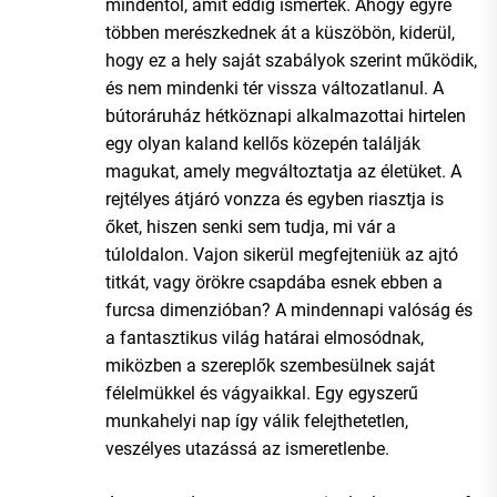
mindentől, amit eddig ismertek. Ahogy egyre
többen merészkednek át a küszöbön, kiderül,
hogy ez a hely saját szabályok szerint működik,
és nem mindenki tér vissza változatlanul. A
bútoráruház hétköznapi alkalmazottai hirtelen
egy olyan kaland kellős közepén találják
magukat, amely megváltoztatja az életüket. A
rejtélyes átjáró vonzza és egyben riasztja is
őket, hiszen senki sem tudja, mi vár a
túloldalon. Vajon sikerül megfejteniük az ajtó
titkát, vagy örökre csapdába esnek ebben a
furcsa dimenzióban? A mindennapi valóság és
a fantasztikus világ határai elmosódnak,
miközben a szereplők szembesülnek saját
félelmükkel és vágyaikkal. Egy egyszerű
munkahelyi nap így válik felejthetetlen,
veszélyes utazássá az ismeretlenbe.