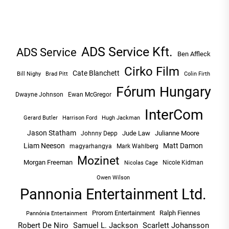
ADS Service Kft.
ADS Service
Ben Affleck
Cirko Film
Cate Blanchett
Bill Nighy
Brad Pitt
Colin Firth
Fórum Hungary
Dwayne Johnson
Ewan McGregor
InterCom
Hugh Jackman
Gerard Butler
Harrison Ford
Jason Statham
Jude Law
Julianne Moore
Johnny Depp
Liam Neeson
Matt Damon
magyarhangya
Mark Wahlberg
Mozinet
Morgan Freeman
Nicole Kidman
Nicolas Cage
Owen Wilson
Pannonia Entertainment Ltd.
Prorom Entertainment
Ralph Fiennes
Pannónia Entertainment
Robert De Niro
Samuel L. Jackson
Scarlett Johansson