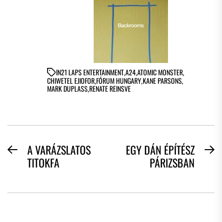
IN
21 LAPS ENTERTAINMENT
,
A24
,
ATOMIC MONSTER
,
CHIWETEL EJIOFOR
,
FÓRUM HUNGARY
,
KANE PARSONS
,
MARK DUPLASS
,
RENATE REINSVE
BEJEGYZÉS
A VARÁZSLATOS
EGY DÁN ÉPÍTÉSZ
Previous
N
TITOKFA
PÁRIZSBAN
NAVIGÁCIÓ
post:
po