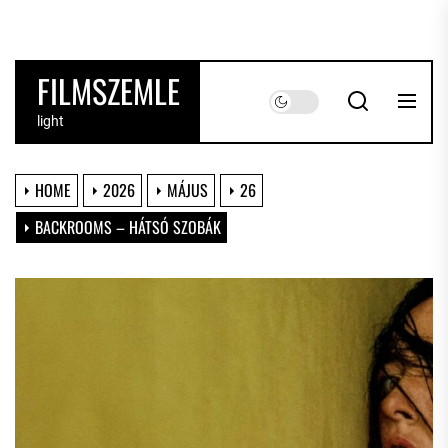
Skip
to
the
FILMSZEMLE
content
light
HOME
2026
MÁJUS
26
BACKROOMS – HÁTSÓ SZOBÁK