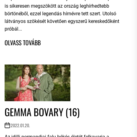
is sikeresen megszökött az ország leghírhedtebb
börtönéből, ezzel legendás hírnévre tett szert. Utolsó
látványos szökését követően egyszerű kereskedőként
próbál...
GEMMA BOVARY (16)
2022.01.20.
Az idilli normandiai falu békés életét felkavarja a