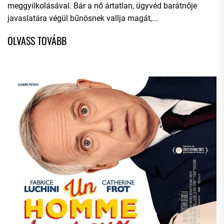
meggyilkolásával. Bár a nő ártatlan, ügyvéd barátnője
javaslatára végül bűnösnek vallja magát,...