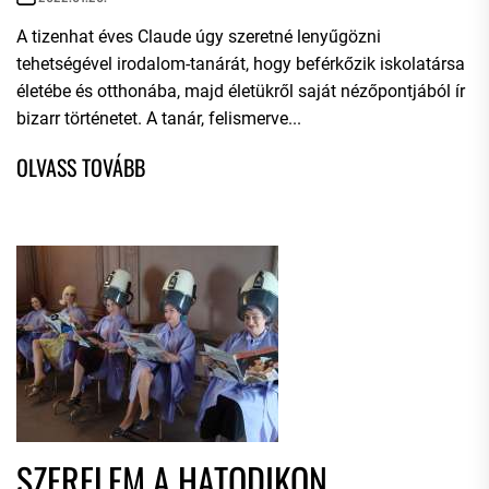
A tizenhat éves Claude úgy szeretné lenyűgözni
tehetségével irodalom-tanárát, hogy beférkőzik iskolatársa
életébe és otthonába, majd életükről saját nézőpontjából ír
bizarr történetet. A tanár, felismerve...
SZERELEM A HATODIKON