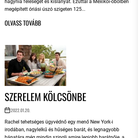
hagynia feleségét és kislányát. Ezúttal a Mexikói-öbölben
megépített óriási úszó szigeten 125...
SZERELEM KÖLCSÖNBE
2022.01.20.
Rachel tehetséges ügyvédnő egy menő New York-i
irodában, nagylelkű és hűséges barát, és legnagyobb
bánatára még mindig szingli amire legjobb barátnője, a