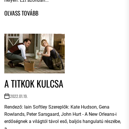
helyen. Ezt azonban...
A TITKOK KULCSA
2022.01.19.
Rendező: Iain Softley Szereplők: Kate Hudson, Gena
Rowlands, Peter Sarsgaard, John Hurt - A New Orleans-i
erdőségnek a világtól távol eső, baljós hangulatú részébe,
a...