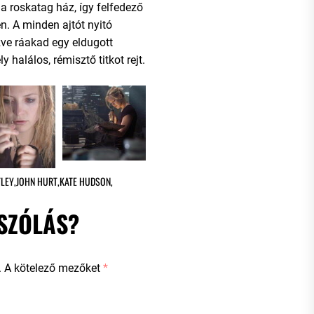
 a roskatag ház, így felfedező
n. A minden ajtót nyitó
zve ráakad egy eldugott
 halálos, rémisztő titkot rejt.
TLEY
,
JOHN HURT
,
KATE HUDSON
,
SZÓLÁS?
.
A kötelező mezőket
*