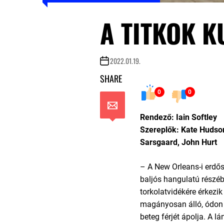
A TITKOK K
2022.01.19.
SHARE
0
0
Rendező: Iain Softley
Szereplők: Kate Hudso
Sarsgaard, John Hurt
– A New Orleans-i erdős
baljós hangulatú részéb
torkolatvidékére érkezik
magányosan álló, ódon
beteg férjét ápolja. A lá