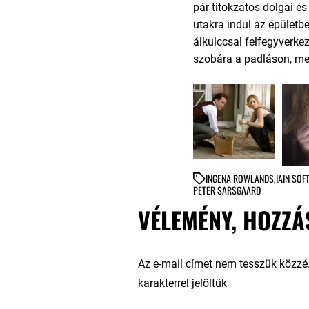
pár titokzatos dolgai és
utakra indul az épületbe
álkulccsal felfegyverke
szobára a padláson, mely
IN
GENA ROWLANDS
,
IAIN SOF
PETER SARSGAARD
VÉLEMÉNY, HOZZÁ
Az e-mail címet nem tesszük közzé
karakterrel jelöltük