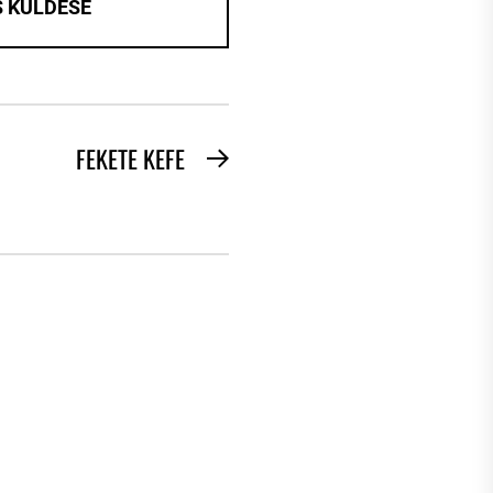
FEKETE KEFE
Next
post: