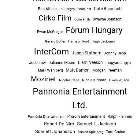
Cate Blanchett
Ben Affleck
Bill Nighy
Brad Pitt
Cirko Film
Dwayne Johnson
Colin Firth
Fórum Hungary
Ewan McGregor
Hugh Jackman
Gerard Butler
Harrison Ford
InterCom
Jason Statham
Johnny Depp
Liam Neeson
Jude Law
Julianne Moore
magyarhangya
Matt Damon
Morgan Freeman
Mark Wahlberg
Mozinet
Nicole Kidman
Owen Wilson
Nicolas Cage
Pannonia Entertainment
Ltd.
Prorom Entertainment
Ralph Fiennes
Pannónia Entertainment
Robert De Niro
Samuel L. Jackson
Scarlett Johansson
Tom Cruise
Steven Spielberg