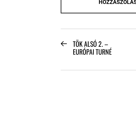
BEJEGYZÉS
TÖK ALSÓ 2. –
Previous
EURÓPAI TURNÉ
NAVIGÁCIÓ
post: