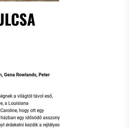
ULCSA
n, Gena Rowlands, Peter
égnek a világtól távol eső,
e, a Louisiana
 Caroline, hogy ott egy
 házban egy idősödő asszony
nyt érdekelni kezdik a rejtélyes