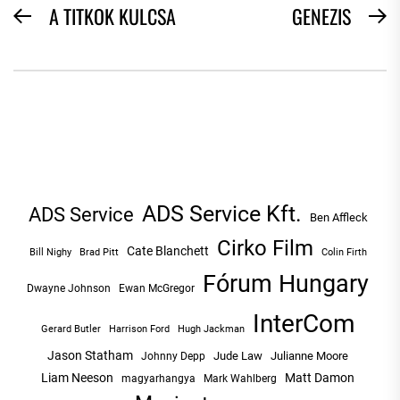
BEJEGYZÉS
A TITKOK KULCSA
GENEZIS
Previous
N
NAVIGÁCIÓ
post:
po
ADS Service Kft.
ADS Service
Ben Affleck
Cirko Film
Cate Blanchett
Bill Nighy
Brad Pitt
Colin Firth
Fórum Hungary
Dwayne Johnson
Ewan McGregor
InterCom
Hugh Jackman
Gerard Butler
Harrison Ford
Jason Statham
Jude Law
Julianne Moore
Johnny Depp
Liam Neeson
Matt Damon
magyarhangya
Mark Wahlberg