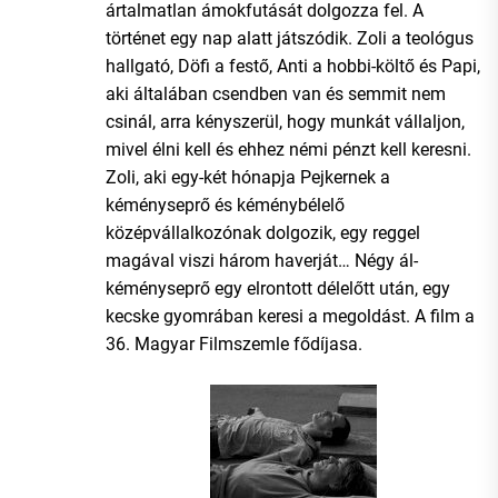
ártalmatlan ámokfutását dolgozza fel. A
történet egy nap alatt játszódik. Zoli a teológus
hallgató, Döfi a festő, Anti a hobbi-költő és Papi,
aki általában csendben van és semmit nem
csinál, arra kényszerül, hogy munkát vállaljon,
mivel élni kell és ehhez némi pénzt kell keresni.
Zoli, aki egy-két hónapja Pejkernek a
kéményseprő és kéménybélelő
középvállalkozónak dolgozik, egy reggel
magával viszi három haverját… Négy ál-
kéményseprő egy elrontott délelőtt után, egy
kecske gyomrában keresi a megoldást. A film a
36. Magyar Filmszemle fődíjasa.