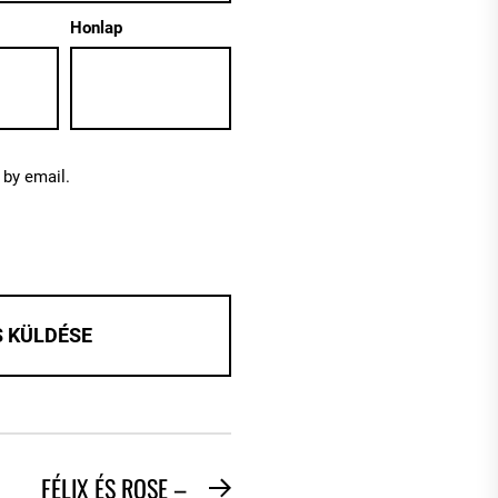
Honlap
by email.
FÉLIX ÉS ROSE –
Next