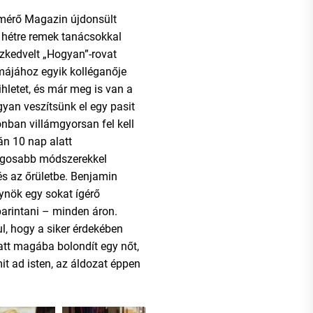
mérő Magazin újdonsült
l hétre remek tanácsokkal
közkedvelt „Hogyan”-rovat
májához egyik kolléganője
ihletet, és már meg is van a
yan veszítsünk el egy pasit
nban villámgyorsan fel kell
tán 10 nap alatt
ngosabb módszerekkel
és az őrületbe. Benjamin
ynök egy sokat ígérő
rintani – minden áron.
l, hogy a siker érdekében
att magába bolondít egy nőt,
mit ad isten, az áldozat éppen