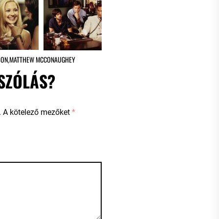
SON
,
MATTHEW MCCONAUGHEY
SZÓLÁS?
.
A kötelező mezőket
*