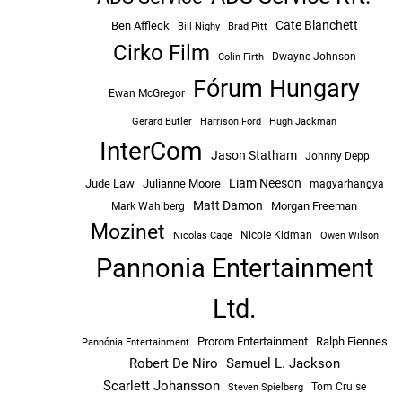
Cate Blanchett
Ben Affleck
Bill Nighy
Brad Pitt
Cirko Film
Dwayne Johnson
Colin Firth
Fórum Hungary
Ewan McGregor
Hugh Jackman
Gerard Butler
Harrison Ford
InterCom
Jason Statham
Johnny Depp
Liam Neeson
Jude Law
Julianne Moore
magyarhangya
Matt Damon
Morgan Freeman
Mark Wahlberg
Mozinet
Nicole Kidman
Owen Wilson
Nicolas Cage
Pannonia Entertainment
Ltd.
Prorom Entertainment
Ralph Fiennes
Pannónia Entertainment
Robert De Niro
Samuel L. Jackson
Scarlett Johansson
Tom Cruise
Steven Spielberg