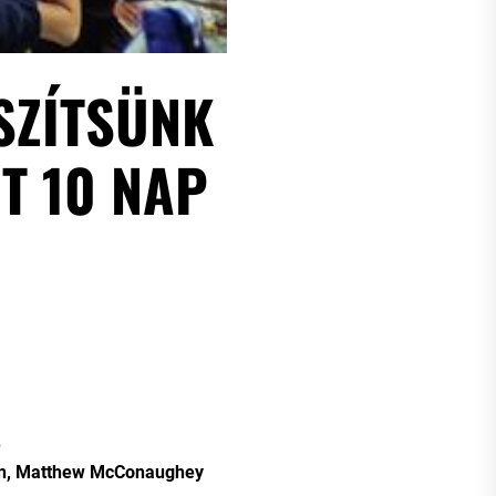
SZÍTSÜNK
IT 10 NAP
e
on, Matthew McConaughey