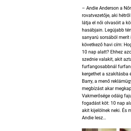
– Andie Anderson a Nő
rovatvezetője, aki hétrő
látja el női olvasóit a 
hasábjain. Legújabb té
sanyarú sorsából merít 
következő havi cím: Hog
10 nap alatt? Ehhez azo
szednie valakit, akit az
furfangosabbnál furfa
kergethet a szakításba 
Barry, a menő reklámüg
megbízást akar megkapa
Vakmerősége odáig faju
fogadást köt: 10 nap al
akit kijelölnek neki. És 
Andie lesz…