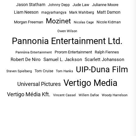
Jason Statham
Jude Law
Julianne Moore
Johnny Depp
Liam Neeson
Matt Damon
magyarhangya
Mark Wahlberg
Mozinet
Morgan Freeman
Nicole Kidman
Nicolas Cage
Owen Wilson
Pannonia Entertainment Ltd.
Prorom Entertainment
Ralph Fiennes
Pannónia Entertainment
Robert De Niro
Samuel L. Jackson
Scarlett Johansson
UIP-Duna Film
Tom Cruise
Tom Hanks
Steven Spielberg
Vertigo Media
Universal Pictures
Vertigo Média Kft.
Vincent Cassel
Willem Dafoe
Woody Harrelson