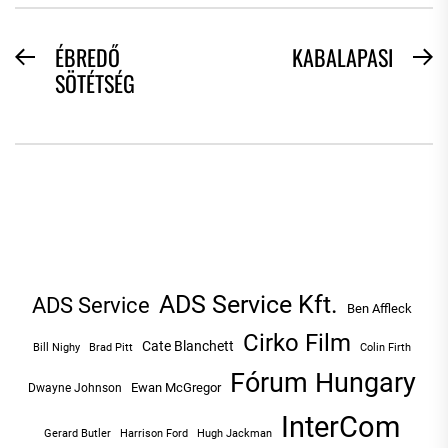
BEJEGYZÉS
ÉBREDŐ
KABALAPASI
Previous
N
SÖTÉTSÉG
NAVIGÁCIÓ
post:
po
ADS Service Kft.
ADS Service
Ben Affleck
Cirko Film
Cate Blanchett
Bill Nighy
Brad Pitt
Colin Firth
Fórum Hungary
Ewan McGregor
Dwayne Johnson
InterCom
Hugh Jackman
Gerard Butler
Harrison Ford