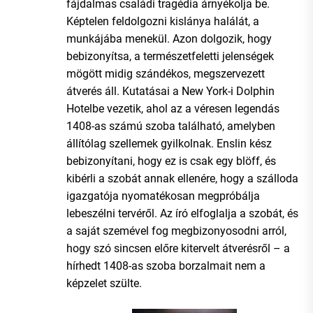
fájdalmas családi tragédia árnyékolja be.
Képtelen feldolgozni kislánya halálát, a
munkájába menekül. Azon dolgozik, hogy
bebizonyítsa, a természetfeletti jelenségek
mögött midig szándékos, megszervezett
átverés áll. Kutatásai a New York-i Dolphin
Hotelbe vezetik, ahol az a véresen legendás
1408-as számú szoba található, amelyben
állítólag szellemek gyilkolnak. Enslin kész
bebizonyítani, hogy ez is csak egy blöff, és
kibérli a szobát annak ellenére, hogy a szálloda
igazgatója nyomatékosan megpróbálja
lebeszélni tervéről. Az író elfoglalja a szobát, és
a saját szemével fog megbizonyosodni arról,
hogy szó sincsen előre kitervelt átverésről – a
hírhedt 1408-as szoba borzalmait nem a
képzelet szülte.