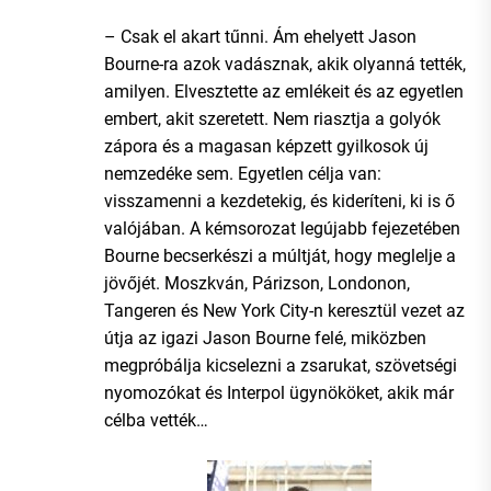
– Csak el akart tűnni. Ám ehelyett Jason
Bourne-ra azok vadásznak, akik olyanná tették,
amilyen. Elvesztette az emlékeit és az egyetlen
embert, akit szeretett. Nem riasztja a golyók
zápora és a magasan képzett gyilkosok új
nemzedéke sem. Egyetlen célja van:
visszamenni a kezdetekig, és kideríteni, ki is ő
valójában. A kémsorozat legújabb fejezetében
Bourne becserkészi a múltját, hogy meglelje a
jövőjét. Moszkván, Párizson, Londonon,
Tangeren és New York City-n keresztül vezet az
útja az igazi Jason Bourne felé, miközben
megpróbálja kicselezni a zsarukat, szövetségi
nyomozókat és Interpol ügynököket, akik már
célba vették…