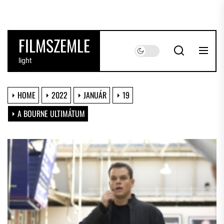
Skip
to
the
FILMSZEMLE
content
light
HOME
2022
JANUÁR
19
A BOURNE ULTIMÁTUM