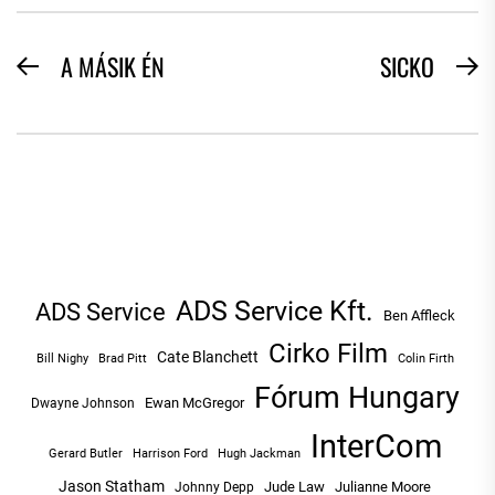
BEJEGYZÉS
A MÁSIK ÉN
SICKO
Previous
N
NAVIGÁCIÓ
post:
po
ADS Service Kft.
ADS Service
Ben Affleck
Cirko Film
Cate Blanchett
Bill Nighy
Brad Pitt
Colin Firth
Fórum Hungary
Ewan McGregor
Dwayne Johnson
InterCom
Hugh Jackman
Gerard Butler
Harrison Ford
Jason Statham
Jude Law
Julianne Moore
Johnny Depp