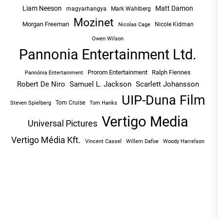
Liam Neeson
Matt Damon
magyarhangya
Mark Wahlberg
Mozinet
Morgan Freeman
Nicole Kidman
Nicolas Cage
Owen Wilson
Pannonia Entertainment Ltd.
Prorom Entertainment
Ralph Fiennes
Pannónia Entertainment
Robert De Niro
Samuel L. Jackson
Scarlett Johansson
UIP-Duna Film
Tom Cruise
Tom Hanks
Steven Spielberg
Vertigo Media
Universal Pictures
Vertigo Média Kft.
Vincent Cassel
Willem Dafoe
Woody Harrelson