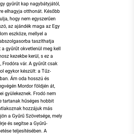
egy gyűrűt kap nagybátyjától,
kre elhagyja otthonát. Később
rulja, hogy nem egyszerűen
 szó, az ajándék maga az Egy
lom eszköze, mellyel a
abszolgasorba taszíthatja
 a gyűrűt okvetlenül meg kell
nosz kezekbe kerül, s ez a
, Frodóra vár. A gyűrűt csak
hol egykor készült: a Tűz-
nban. Ám oda hosszú és
legvégén Mordor földjén át,
gei gyülekeznek. Frodó nem
le tartanak hűséges hobbit
satlakoznak hozzájuk más
rejön a Gyűrű Szövetsége, mely
érje és segítse a Gyűrű-
etése teljesítésében. A