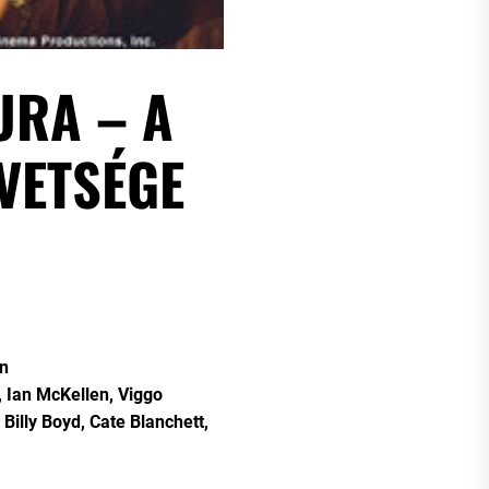
URA – A
VETSÉGE
n
, Ian McKellen, Viggo
Billy Boyd, Cate Blanchett,