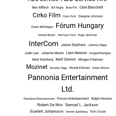
Cate Blanchett
Ben Affleck
Bill Nighy
Brad Pitt
Cirko Film
Dwayne Johnson
Colin Firth
Fórum Hungary
Ewan McGregor
Hugh Jackman
Gerard Butler
Harrison Ford
InterCom
Jason Statham
Johnny Depp
Liam Neeson
Jude Law
Julianne Moore
magyarhangya
Matt Damon
Morgan Freeman
Mark Wahlberg
Mozinet
Nicole Kidman
Owen Wilson
Nicolas Cage
Pannonia Entertainment
Ltd.
Prorom Entertainment
Ralph Fiennes
Pannónia Entertainment
Robert De Niro
Samuel L. Jackson
Scarlett Johansson
Tom Cruise
Steven Spielberg