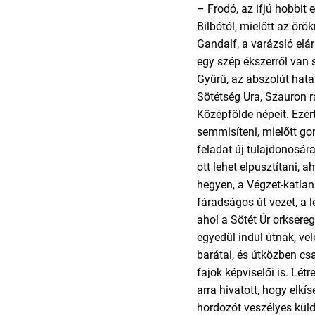
– Frodó, az ifjú hobbit 
Bilbótól, mielőtt az örö
Gandalf, a varázsló elá
egy szép ékszerről van
Gyűrű, az abszolút hata
Sötétség Ura, Szauron r
Középfölde népeit. Ezért
semmisíteni, mielőtt go
feladat új tulajdonosára
ott lehet elpusztítani, a
hegyen, a Végzet-katla
fáradságos út vezet, a 
ahol a Sötét Úr orksere
egyedül indul útnak, ve
barátai, és útközben c
fajok képviselői is. Lét
arra hivatott, hogy elkís
hordozót veszélyes küld