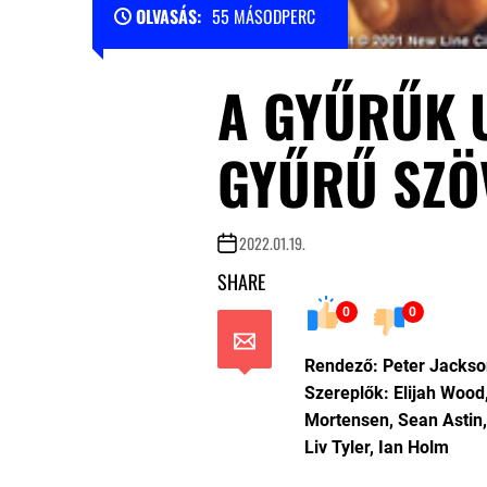
OLVASÁS:
55 MÁSODPERC
A GYŰRŰK 
GYŰRŰ SZÖ
2022.01.19.
SHARE
0
0
Rendező: Peter Jackso
Szereplők: Elijah Wood
Mortensen, Sean Astin, 
Liv Tyler, Ian Holm