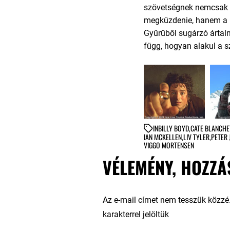
szövetségnek nemcsak a
megküzdenie, hanem a b
Gyűrűből sugárzó ártalm
függ, hogyan alakul a 
IN
BILLY BOYD
,
CATE BLANCHE
IAN MCKELLEN
,
LIV TYLER
,
PETER
VIGGO MORTENSEN
VÉLEMÉNY, HOZZÁ
Az e-mail címet nem tesszük közzé
karakterrel jelöltük