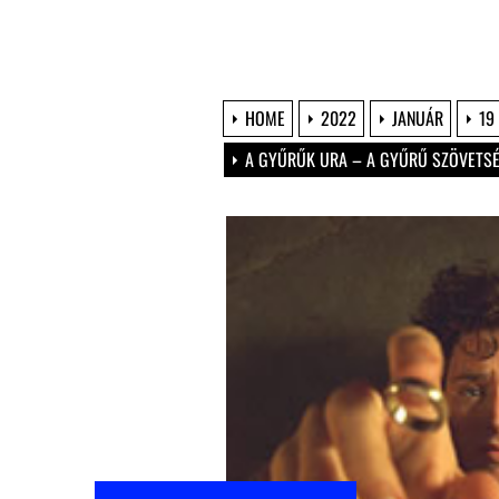
HOME
2022
JANUÁR
19
A GYŰRŰK URA – A GYŰRŰ SZÖVETS