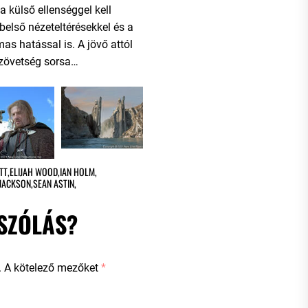
 külső ellenséggel kell
első nézeteltérésekkel és a
as hatással is. A jövő attól
szövetség sorsa…
TT
,
ELIJAH WOOD
,
IAN HOLM
,
 JACKSON
,
SEAN ASTIN
,
SZÓLÁS?
.
A kötelező mezőket
*