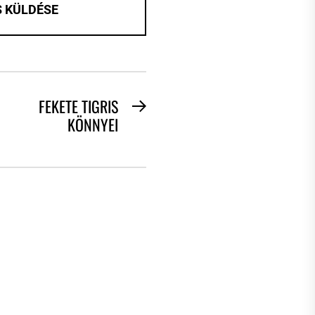
FEKETE TIGRIS
Next
KÖNNYEI
post: