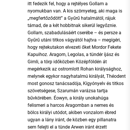
itt fedezik fel, hogy a rejtélyes Gollam a
nyomukban van. A kis szörnyeteg, aki maga is
„megfertőződött” a Gyűrű hatalmától, rájuk
támad, de a két hobbitnak sikerül legyőznie.
Gollam, szabadulásáért cserébe – és persze a
Gyűrű utáni titkos vágyától hajtva – megígéri,
hogy rejtekutakon elvezeti őket Mordor Fekete
Kapuihoz. Aragorn, Legolas, a tündér íjász és
Gimli, a törp időközben Középföldén át
megérkezik az ostromlott Rohan királysághoz,
melynek egykor nagyhatalmú királyát, Théodent
most gonosz tanácsadója, Kígyónyelv és titkos
szövetségese, Szarumán varázsa tartja
bűvkörében. Éowyn, a király unokahúga
felismeri a harcos Aragornban a nemes és
bölcs királyi utódot, akiben vonzalom ébred
ugyan a lány iránt, de közben egy pillanatra
sem felejti el a tünde Arwen iránt érzett