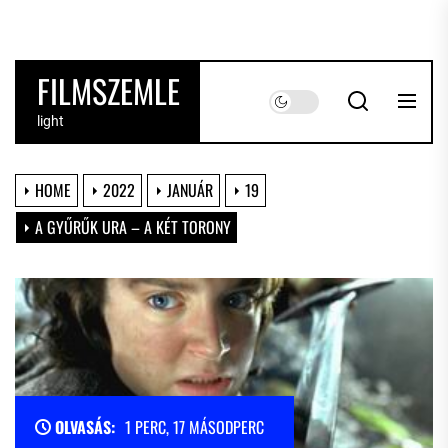
Skip
to
the
FILMSZEMLE
content
light
HOME
2022
JANUÁR
19
A GYŰRŰK URA – A KÉT TORONY
OLVASÁS:
1 PERC, 17 MÁSODPERC