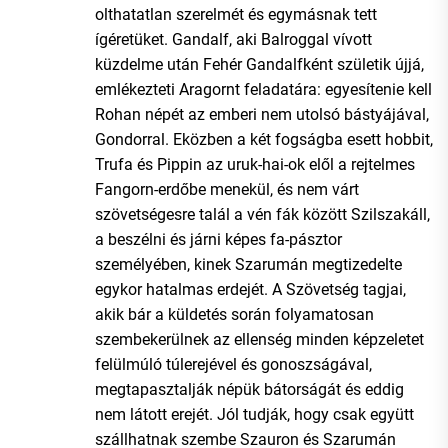
olthatatlan szerelmét és egymásnak tett
ígéretüket. Gandalf, aki Balroggal vívott
küzdelme után Fehér Gandalfként születik újjá,
emlékezteti Aragornt feladatára: egyesítenie kell
Rohan népét az emberi nem utolsó bástyájával,
Gondorral. Eközben a két fogságba esett hobbit,
Trufa és Pippin az uruk-hai-ok elől a rejtelmes
Fangorn-erdőbe menekül, és nem várt
szövetségesre talál a vén fák között Szilszakáll,
a beszélni és járni képes fa-pásztor
személyében, kinek Szarumán megtizedelte
egykor hatalmas erdejét. A Szövetség tagjai,
akik bár a küldetés során folyamatosan
szembekerülnek az ellenség minden képzeletet
felülmúló túlerejével és gonoszságával,
megtapasztalják népük bátorságát és eddig
nem látott erejét. Jól tudják, hogy csak együtt
szállhatnak szembe Szauron és Szarumán