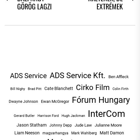
GÖRÖG LAGZI
EXTRÉMEK
NAVIGÁCIÓ
post:
po
ADS Service Kft.
ADS Service
Ben Affleck
Cirko Film
Cate Blanchett
Bill Nighy
Brad Pitt
Colin Firth
Fórum Hungary
Ewan McGregor
Dwayne Johnson
InterCom
Hugh Jackman
Gerard Butler
Harrison Ford
Jason Statham
Jude Law
Julianne Moore
Johnny Depp
Liam Neeson
Matt Damon
magyarhangya
Mark Wahlberg