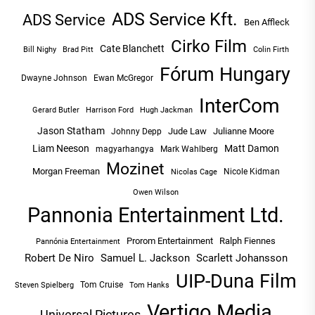
ADS Service Kft.
ADS Service
Ben Affleck
Cirko Film
Cate Blanchett
Bill Nighy
Brad Pitt
Colin Firth
Fórum Hungary
Dwayne Johnson
Ewan McGregor
InterCom
Hugh Jackman
Gerard Butler
Harrison Ford
Jason Statham
Jude Law
Julianne Moore
Johnny Depp
Liam Neeson
Matt Damon
magyarhangya
Mark Wahlberg
Mozinet
Morgan Freeman
Nicole Kidman
Nicolas Cage
Owen Wilson
Pannonia Entertainment Ltd.
Prorom Entertainment
Ralph Fiennes
Pannónia Entertainment
Robert De Niro
Samuel L. Jackson
Scarlett Johansson
UIP-Duna Film
Tom Cruise
Tom Hanks
Steven Spielberg
Vertigo Media
Universal Pictures