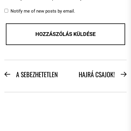
Notify me of new posts by email.
BEJEGYZÉS
A SEBEZHETETLEN
HAJRÁ CSAJOK!
Previous
N
NAVIGÁCIÓ
post:
po