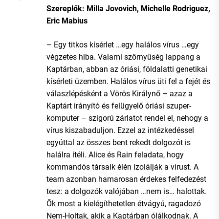
Szereplők: Milla Jovovich, Michelle Rodriguez,
Eric Mabius
– Egy titkos kísérlet …egy halálos vírus …egy
végzetes hiba. Valami szörnyűség lappang a
Kaptárban, abban az óriási, földalatti genetikai
kísérleti üzemben. Halálos vírus üti fel a fejét és
válaszlépésként a Vörös Királynő – azaz a
Kaptárt irányító és felügyelő óriási szuper-
komputer – szigorú zárlatot rendel el, nehogy a
vírus kiszabaduljon. Ezzel az intézkedéssel
egyúttal az összes bent rekedt dolgozót is
halálra ítéli. Alice és Rain feladata, hogy
kommandós társaik élén izolálják a vírust. A
team azonban hamarosan érdekes felfedezést
tesz: a dolgozók valójában …nem is… halottak.
Ők most a kielégíthetetlen étvágyú, ragadozó
Nem-Holtak, akik a Kaptárban ólálkodnak. A