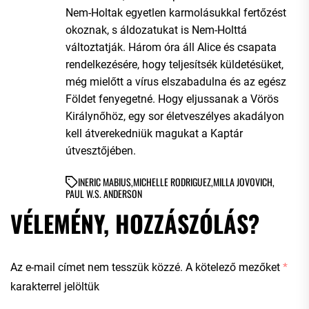
Nem-Holtak egyetlen karmolásukkal fertőzést
okoznak, s áldozatukat is Nem-Holttá
változtatják. Három óra áll Alice és csapata
rendelkezésére, hogy teljesítsék küldetésüket,
még mielőtt a vírus elszabadulna és az egész
Földet fenyegetné. Hogy eljussanak a Vörös
Királynőhöz, egy sor életveszélyes akadályon
kell átverekedniük magukat a Kaptár
útvesztőjében.
IN
ERIC MABIUS
,
MICHELLE RODRIGUEZ
,
MILLA JOVOVICH
,
PAUL W.S. ANDERSON
VÉLEMÉNY, HOZZÁSZÓLÁS?
Az e-mail címet nem tesszük közzé.
A kötelező mezőket
*
karakterrel jelöltük