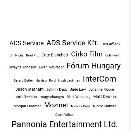
ADS Service Kft.
ADS Service
Ben Affleck
Cirko Film
Cate Blanchett
Bill Nighy
Brad Pitt
Colin Firth
Fórum Hungary
Dwayne Johnson
Ewan McGregor
InterCom
Hugh Jackman
Gerard Butler
Harrison Ford
Jason Statham
Jude Law
Julianne Moore
Johnny Depp
Liam Neeson
Matt Damon
magyarhangya
Mark Wahlberg
Mozinet
Morgan Freeman
Nicole Kidman
Nicolas Cage
Owen Wilson
Pannonia Entertainment Ltd.