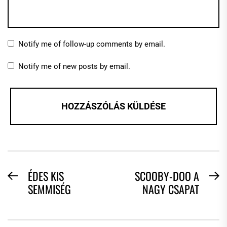
Notify me of follow-up comments by email.
Notify me of new posts by email.
BEJEGYZÉS
ÉDES KIS
SCOOBY-DOO A
Previous
N
SEMMISÉG
NAGY CSAPAT
NAVIGÁCIÓ
post:
po