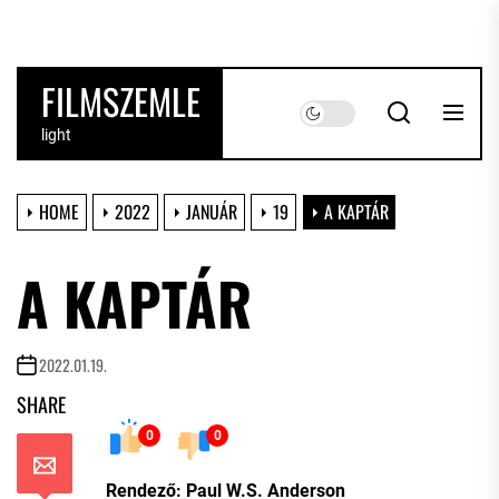
Skip
to
the
FILMSZEMLE
content
light
HOME
2022
JANUÁR
19
A KAPTÁR
A KAPTÁR
2022.01.19.
SHARE
0
0
Rendező: Paul W.S. Anderson