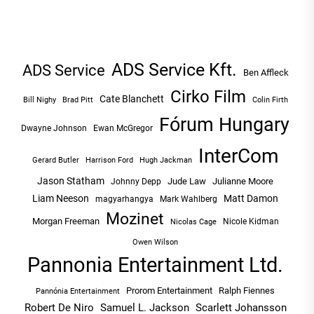
ADS Service Kft.
ADS Service
Ben Affleck
Cirko Film
Cate Blanchett
Bill Nighy
Brad Pitt
Colin Firth
Fórum Hungary
Dwayne Johnson
Ewan McGregor
InterCom
Hugh Jackman
Gerard Butler
Harrison Ford
Jason Statham
Jude Law
Julianne Moore
Johnny Depp
Liam Neeson
Matt Damon
magyarhangya
Mark Wahlberg
Mozinet
Morgan Freeman
Nicole Kidman
Nicolas Cage
Owen Wilson
Pannonia Entertainment Ltd.
Prorom Entertainment
Ralph Fiennes
Pannónia Entertainment
Robert De Niro
Samuel L. Jackson
Scarlett Johansson