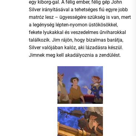
egy kiborg-gal. A félig ember, félig gép John
Silver irányításával a tehetséges fiú egyre jobb
matróz lesz – ügyességére szükség is van, mert
a legénység lépten-nyomon üstökösökkel,
fekete lyukakkal és veszedelmes űrviharokkal
találkozik. Jim rájön, hogy bizalmas barátja,
Silver valójában kalóz, aki lázadásra készül.
Jimnek meg kell akadályoznia a zendülést.