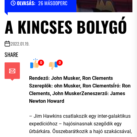
OLVASÁS:
26 MÁSODPERC
A KINCSES BOLYGÓ
2022.01.19.
SHARE
0
0
Rendező: John Musker, Ron Clements
Szereplők: ohn Musker, Ron ClementsÍró: Ron
Clements, John MuskerZeneszerző: James
Newton Howard
– Jim Hawkins csatlakozik egy inter-galaktikus
expedícióhoz – hajósinasnak szegődik egy
űrbárkára. Összebarátkozik a hajó szakácsával,