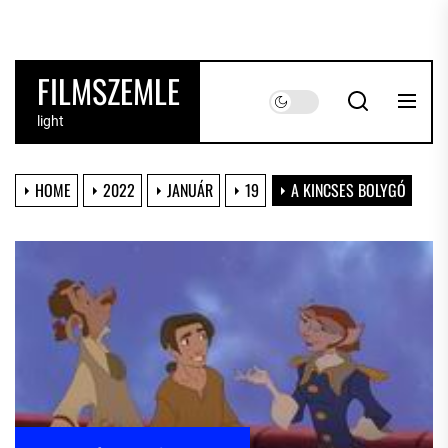
Skip
to
the
FILMSZEMLE
content
light
HOME
2022
JANUÁR
19
A KINCSES BOLYGÓ