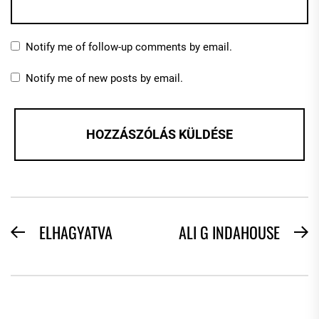
Notify me of follow-up comments by email.
Notify me of new posts by email.
BEJEGYZÉS
ELHAGYATVA
ALI G INDAHOUSE
Previous
N
NAVIGÁCIÓ
post:
po