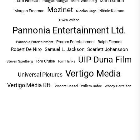
Liam Neeson
Matt Damon
magyarhangya
Mark Wahlberg
Mozinet
Morgan Freeman
Nicole Kidman
Nicolas Cage
Owen Wilson
Pannonia Entertainment Ltd.
Prorom Entertainment
Ralph Fiennes
Pannónia Entertainment
Robert De Niro
Samuel L. Jackson
Scarlett Johansson
UIP-Duna Film
Tom Cruise
Tom Hanks
Steven Spielberg
Vertigo Media
Universal Pictures
Vertigo Média Kft.
Vincent Cassel
Willem Dafoe
Woody Harrelson