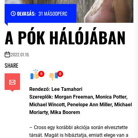
OLVASÁS:
31 MÁSODPERC
A PÓK HÁLÓJÁBAN
2022.01.19.
SHARE
0
0
Rendező: Lee Tamahori
Szereplők: Morgan Freeman, Monica Potter,
Michael Wincott, Penelope Ann Miller, Michael
Moriarty, Mika Boorem
– Cross egy korábbi akciója során elvesztette
társát. Magát is hibáztatja, emiatt elege van a