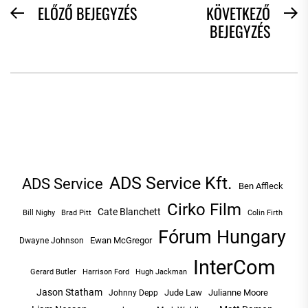
BEJEGYZÉS
ELŐZŐ BEJEGYZÉS
KÖVETKEZŐ
Previous
N
BEJEGYZÉS
NAVIGÁCIÓ
post:
po
ADS Service Kft.
ADS Service
Ben Affleck
Cirko Film
Cate Blanchett
Bill Nighy
Brad Pitt
Colin Firth
Fórum Hungary
Ewan McGregor
Dwayne Johnson
InterCom
Hugh Jackman
Gerard Butler
Harrison Ford
Jason Statham
Jude Law
Julianne Moore
Johnny Depp