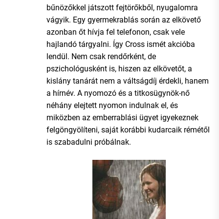
bűnözőkkel játszott fejtörőkből, nyugalomra
vágyik. Egy gyermekrablás során az elkövető
azonban őt hívja fel telefonon, csak vele
hajlandó tárgyalni. Így Cross ismét akcióba
lendül. Nem csak rendőrként, de
pszichológusként is, hiszen az elkövetőt, a
kislány tanárát nem a váltságdíj érdekli, hanem
a hírnév. A nyomozó és a titkosügynök-nő
néhány elejtett nyomon indulnak el, és
miközben az emberrablási ügyet igyekeznek
felgöngyölíteni, saját korábbi kudarcaik rémétől
is szabadulni próbálnak.