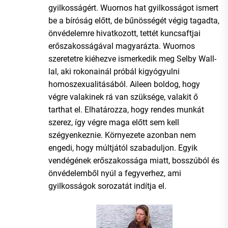
gyilkosságért. Wuornos hat gyilkosságot ismert
be a bíróság előtt, de bűnösségét végig tagadta,
önvédelemre hivatkozott, tettét kuncsaftjai
erőszakosságával magyarázta. Wuornos
szeretetre kiéhezve ismerkedik meg Selby Wall-
lal, aki rokonainál próbál kigyógyulni
homoszexualitásából. Aileen boldog, hogy
végre valakinek rá van szüksége, valakit ő
tarthat el. Elhatározza, hogy rendes munkát
szerez, így végre maga előtt sem kell
szégyenkeznie. Környezete azonban nem
engedi, hogy múltjától szabaduljon. Egyik
vendégének erőszakossága miatt, bosszúból és
önvédelemből nyúl a fegyverhez, ami
gyilkosságok sorozatát indítja el.