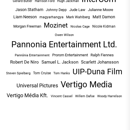
Hugh Jackman
Gerard Butler
Harrison Ford
Jason Statham
Jude Law
Julianne Moore
Johnny Depp
Liam Neeson
Matt Damon
magyarhangya
Mark Wahlberg
Mozinet
Morgan Freeman
Nicole Kidman
Nicolas Cage
Owen Wilson
Pannonia Entertainment Ltd.
Prorom Entertainment
Ralph Fiennes
Pannónia Entertainment
Robert De Niro
Samuel L. Jackson
Scarlett Johansson
UIP-Duna Film
Tom Cruise
Tom Hanks
Steven Spielberg
Vertigo Media
Universal Pictures
Vertigo Média Kft.
Vincent Cassel
Willem Dafoe
Woody Harrelson