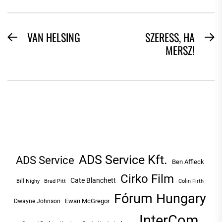
BEJEGYZÉS
VAN HELSING
SZERESS, HA
Previous
N
MERSZ!
NAVIGÁCIÓ
post:
po
ADS Service Kft.
ADS Service
Ben Affleck
Cirko Film
Cate Blanchett
Bill Nighy
Brad Pitt
Colin Firth
Fórum Hungary
Ewan McGregor
Dwayne Johnson
InterCom