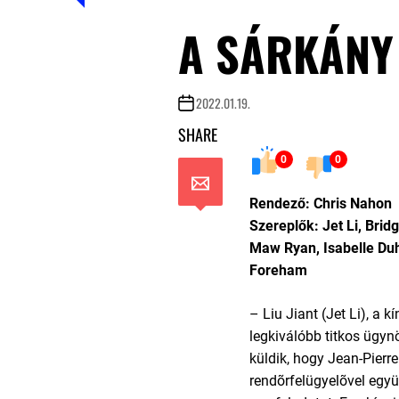
A SÁRKÁNY
2022.01.19.
SHARE
0
0
Rendező: Chris Nahon
Szereplők: Jet Li, Brid
Maw Ryan, Isabelle Duh
Foreham
– Liu Jiant (Jet Li), a 
legkiválóbb titkos ügy
küldik, hogy Jean-Pierre
rendõrfelügyelõvel egy