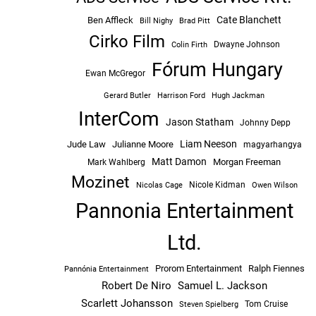
Cate Blanchett
Ben Affleck
Bill Nighy
Brad Pitt
Cirko Film
Dwayne Johnson
Colin Firth
Fórum Hungary
Ewan McGregor
Hugh Jackman
Gerard Butler
Harrison Ford
InterCom
Jason Statham
Johnny Depp
Liam Neeson
Jude Law
Julianne Moore
magyarhangya
Matt Damon
Morgan Freeman
Mark Wahlberg
Mozinet
Nicole Kidman
Owen Wilson
Nicolas Cage
Pannonia Entertainment
Ltd.
Prorom Entertainment
Ralph Fiennes
Pannónia Entertainment
Robert De Niro
Samuel L. Jackson
Scarlett Johansson
Tom Cruise
Steven Spielberg