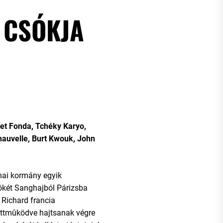
 CSÓKJA
get Fonda, Tchéky Karyo,
auvelle, Burt Kwouk, John
kínai kormány egyik
nökét Sanghajból Párizsba
 Richard francia
üttmûködve hajtsanak végre