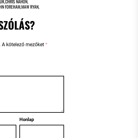
UK
,
CHRIS NAHON
,
HN FOREHAM
,
MAW RYAN
,
SZÓLÁS?
.
A kötelező mezőket
*
Honlap