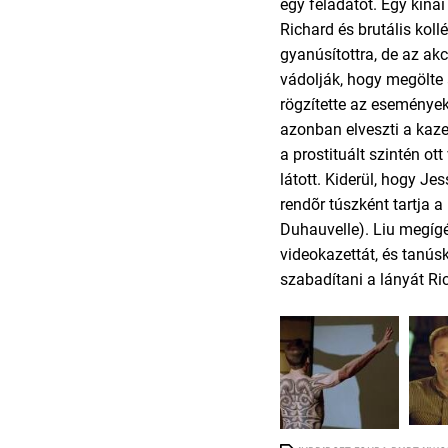
egy feladatot. Egy kínai 
Richard és brutális koll
gyanúsítottra, de az akc
vádolják, hogy megölte 
rögzítette az eseménye
azonban elveszti a kaze
a prostituált szintén ot
látott. Kiderül, hogy Je
rendõr túszként tartja a 
Duhauvelle). Liu megígér
videokazettát, és tanúsk
szabadítani a lányát Ri