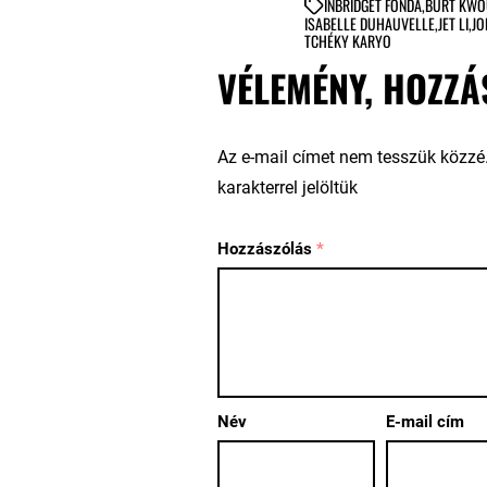
IN
BRIDGET FONDA
,
BURT KWO
ISABELLE DUHAUVELLE
,
JET LI
,
JO
TCHÉKY KARYO
VÉLEMÉNY, HOZZÁ
Az e-mail címet nem tesszük közzé
karakterrel jelöltük
Hozzászólás
*
Név
E-mail cím