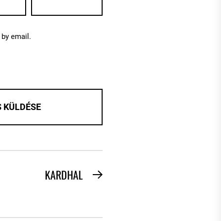
by email.
KARDHAL
Next
post: