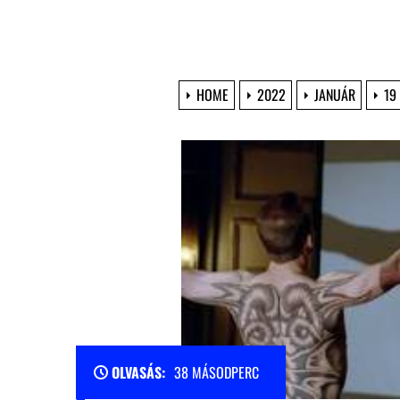
HOME
2022
JANUÁR
19
OLVASÁS:
38 MÁSODPERC