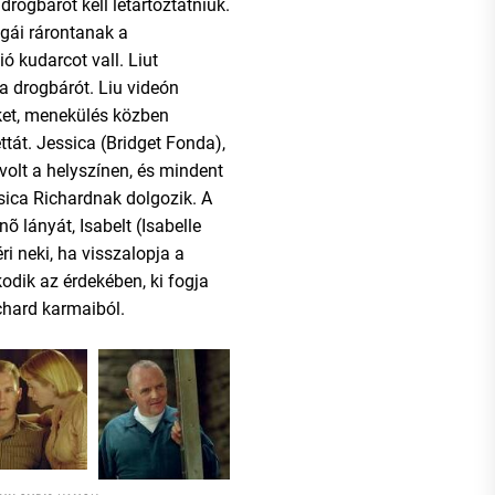
drogbárót kell letartóztatniuk.
égái rárontanak a
ió kudarcot vall. Liut
a drogbárót. Liu videón
ket, menekülés közben
ttát. Jessica (Bridget Fonda),
t volt a helyszínen, és mindent
ssica Richardnak dolgozik. A
nõ lányát, Isabelt (Isabelle
i neki, ha visszalopja a
odik az érdekében, ki fogja
chard karmaiból.