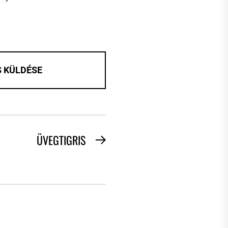
ÜVEGTIGRIS
Next
post: