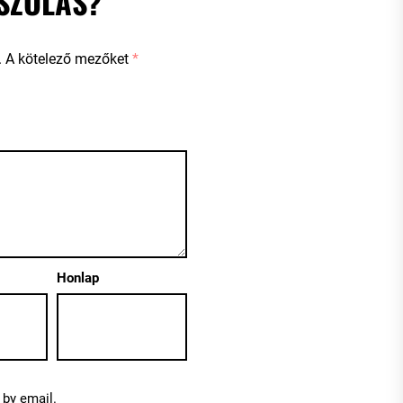
SZÓLÁS?
.
A kötelező mezőket
*
Honlap
by email.