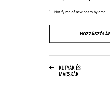
Notify me of new posts by email.
BEJEGYZÉS
KUTYÁK ÉS
Previous
MACSKÁK
NAVIGÁCIÓ
post: