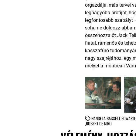
orgazdája, más tervei 
legnagyobb profiját, ho
legfontosabb szabályt 
soha ne dolgozz abban a
összehozza őt Jack Tell
fiatal, rámenős és tehe
kasszafúró tudományára
nagy szajréjához: egy m
melyet a montreali Vám
IN
ANGELA BASSETT
,
EDWARD
,
ROBERT DE NIRO