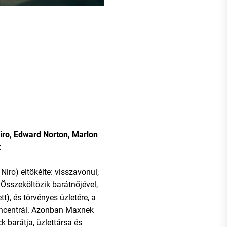
iro, Edward Norton, Marlon
t
Niro) eltökélte: visszavonul,
. Összeköltözik barátnőjével,
t), és törvényes üzletére, a
oncentrál. Azonban Maxnek
k barátja, üzlettársa és