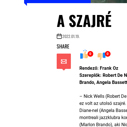
A SZAJRÉ
2022.01.19.
SHARE
0
0
Rendező: Frank Oz
Szereplők: Robert De N
Brando, Angela Basset
– Nick Wells (Robert De 
ez volt az utolsó szajré
Diane-nel (Angela Basset
montreali jazzklubra k
(Marlon Brando), aki Nic