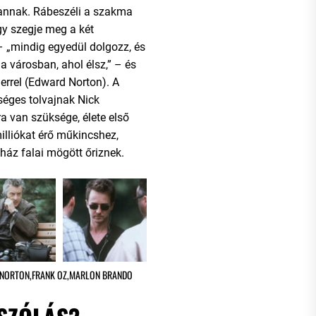
vannak. Rábeszéli a szakma
gy szegje meg a két
– „mindig egyedül dolgozz, és
 városban, ahol élsz,” – és
errel (Edward Norton). A
tséges tolvajnak Nick
 van szüksége, élete első
illiókat érő műkincshez,
ház falai mögött őriznek.
 NORTON
,
FRANK OZ
,
MARLON BRANDO