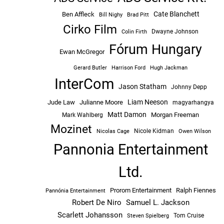
Cate Blanchett
Ben Affleck
Bill Nighy
Brad Pitt
Cirko Film
Dwayne Johnson
Colin Firth
Fórum Hungary
Ewan McGregor
Hugh Jackman
Gerard Butler
Harrison Ford
InterCom
Jason Statham
Johnny Depp
Liam Neeson
Jude Law
Julianne Moore
magyarhangya
Matt Damon
Morgan Freeman
Mark Wahlberg
Mozinet
Nicole Kidman
Owen Wilson
Nicolas Cage
Pannonia Entertainment
Ltd.
Prorom Entertainment
Ralph Fiennes
Pannónia Entertainment
Robert De Niro
Samuel L. Jackson
Scarlett Johansson
Tom Cruise
Steven Spielberg