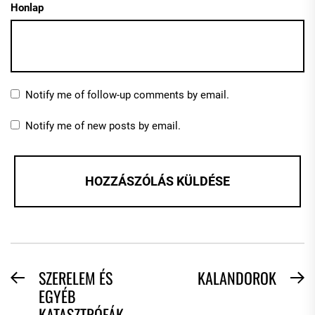
Honlap
Notify me of follow-up comments by email.
Notify me of new posts by email.
BEJEGYZÉS
SZERELEM ÉS
KALANDOROK
Previous
N
EGYÉB
NAVIGÁCIÓ
post:
po
KATASZTRÓFÁK