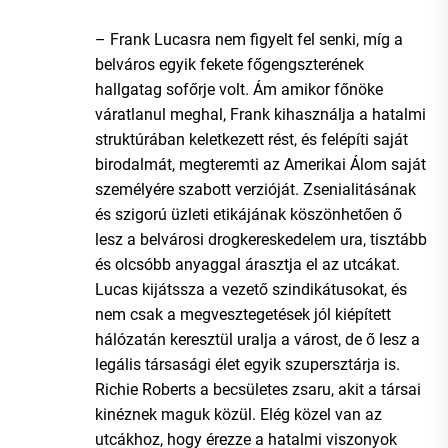
– Frank Lucasra nem figyelt fel senki, míg a
belváros egyik fekete főgengszterének
hallgatag sofőrje volt. Ám amikor főnöke
váratlanul meghal, Frank kihasználja a hatalmi
struktúrában keletkezett rést, és felépíti saját
birodalmát, megteremti az Amerikai Álom saját
személyére szabott verzióját. Zsenialitásának
és szigorú üzleti etikájának köszönhetően ő
lesz a belvárosi drogkereskedelem ura, tisztább
és olcsóbb anyaggal árasztja el az utcákat.
Lucas kijátssza a vezető szindikátusokat, és
nem csak a megvesztegetések jól kiépített
hálózatán keresztül uralja a várost, de ő lesz a
legális társasági élet egyik szupersztárja is.
Richie Roberts a becsületes zsaru, akit a társai
kinéznek maguk közül. Elég közel van az
utcákhoz, hogy érezze a hatalmi viszonyok