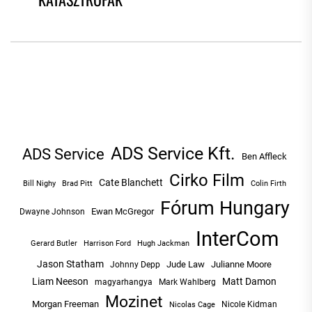
ADS Service Kft.
ADS Service
Ben Affleck
Cirko Film
Cate Blanchett
Bill Nighy
Brad Pitt
Colin Firth
Fórum Hungary
Ewan McGregor
Dwayne Johnson
InterCom
Hugh Jackman
Gerard Butler
Harrison Ford
Jason Statham
Jude Law
Julianne Moore
Johnny Depp
Liam Neeson
Matt Damon
magyarhangya
Mark Wahlberg
Mozinet
Morgan Freeman
Nicole Kidman
Nicolas Cage