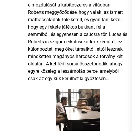
elmozdulását a kábítószeres alvilágban.
Roberts meggyőződése, hogy valaki az ismert
maffiacsaládok fölé került, és gyanítani kezdi,
hogy egy fekete játékos bukkant fel a
semmiből, és egyenesen a csúcsra tör. Lucas és
Roberts is szigorú erkölcsi kódex szerint él, ez
különbözteti meg őket társaiktól, ettől lesznek
mindketten magányos harcosok a törvény két
oldalán. A két férfi sorsa összefonódik, ahogy
egyre közeleg a leszámolás perce, amelyből
csak az egyikük kerülhet ki győztesen…