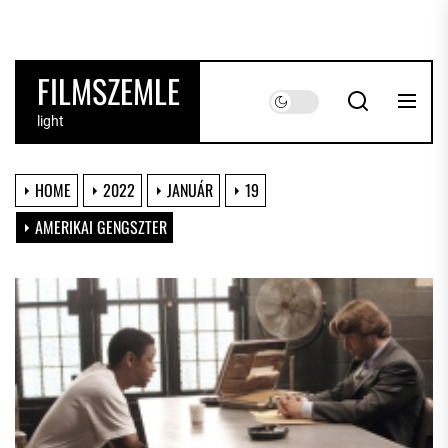
Skip
to
the
FILMSZEMLE
content
light
HOME
2022
JANUÁR
19
AMERIKAI GENGSZTER