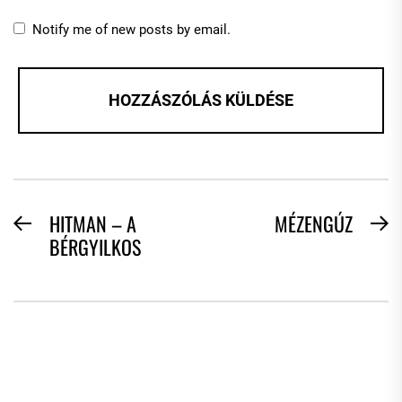
Notify me of new posts by email.
BEJEGYZÉS
HITMAN – A
MÉZENGÚZ
Previous
N
BÉRGYILKOS
NAVIGÁCIÓ
post:
po