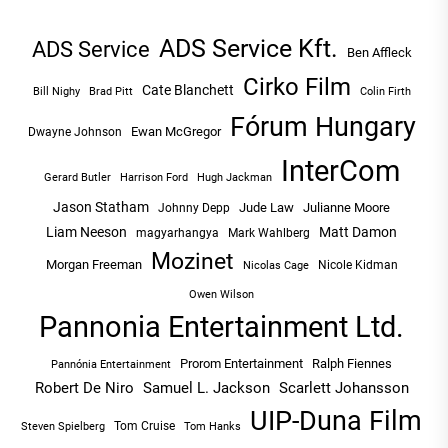
ADS Service Kft.
ADS Service
Ben Affleck
Cirko Film
Cate Blanchett
Bill Nighy
Brad Pitt
Colin Firth
Fórum Hungary
Ewan McGregor
Dwayne Johnson
InterCom
Hugh Jackman
Gerard Butler
Harrison Ford
Jason Statham
Jude Law
Julianne Moore
Johnny Depp
Liam Neeson
Matt Damon
magyarhangya
Mark Wahlberg
Mozinet
Morgan Freeman
Nicole Kidman
Nicolas Cage
Owen Wilson
Pannonia Entertainment Ltd.
Prorom Entertainment
Ralph Fiennes
Pannónia Entertainment
Robert De Niro
Samuel L. Jackson
Scarlett Johansson
UIP-Duna Film
Tom Cruise
Tom Hanks
Steven Spielberg