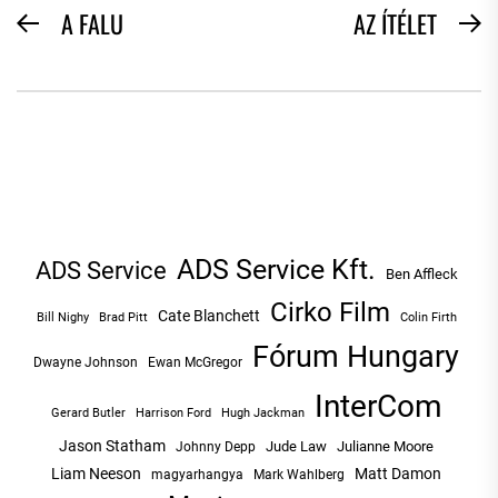
BEJEGYZÉS
A FALU
AZ ÍTÉLET
Previous
N
NAVIGÁCIÓ
post:
po
ADS Service Kft.
ADS Service
Ben Affleck
Cirko Film
Cate Blanchett
Bill Nighy
Brad Pitt
Colin Firth
Fórum Hungary
Dwayne Johnson
Ewan McGregor
InterCom
Hugh Jackman
Gerard Butler
Harrison Ford
Jason Statham
Jude Law
Julianne Moore
Johnny Depp
Liam Neeson
Matt Damon
magyarhangya
Mark Wahlberg