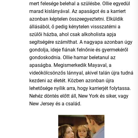
mert felesége belehal a szülésbe. Ollie egyedül
marad kislányával. Az apaságot és a karriert
azonban képtelen összeegyeztetni. Elküldik
állásából, ő pedig kénytelen vissszatérni a
szülői házba, ahol csak alkoholista apja
segítségére számíthat. A nagyapa azonban úgy
gondolja, ideje fiának felnőnie és gyermekéről
gondoskodnia. Ollie hamar beletanul az
apaságba. Megismerkedik Mayaval, a
videókölcsönzős lánnyal, akivel talán újra tudná
kezdeni az életét. Közben azonban újra
lehetősége nyílik arra, hogy karrierjét folytassa.
Nehéz döntés előtt áll, New York és siker, vagy
New Jersey és a család.