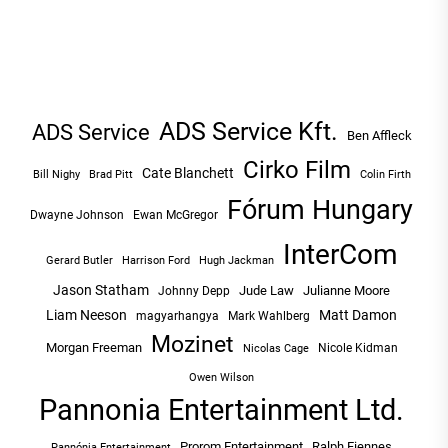
ADS Service Kft.
ADS Service
Ben Affleck
Cirko Film
Cate Blanchett
Bill Nighy
Brad Pitt
Colin Firth
Fórum Hungary
Dwayne Johnson
Ewan McGregor
InterCom
Hugh Jackman
Gerard Butler
Harrison Ford
Jason Statham
Jude Law
Julianne Moore
Johnny Depp
Liam Neeson
Matt Damon
magyarhangya
Mark Wahlberg
Mozinet
Morgan Freeman
Nicole Kidman
Nicolas Cage
Owen Wilson
Pannonia Entertainment Ltd.
Prorom Entertainment
Ralph Fiennes
Pannónia Entertainment