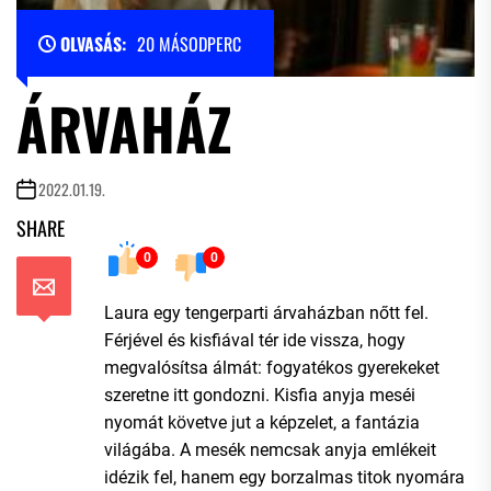
OLVASÁS:
20 MÁSODPERC
ÁRVAHÁZ
2022.01.19.
SHARE
0
0
Laura egy tengerparti árvaházban nőtt fel.
Férjével és kisfiával tér ide vissza, hogy
megvalósítsa álmát: fogyatékos gyerekeket
szeretne itt gondozni. Kisfia anyja meséi
nyomát követve jut a képzelet, a fantázia
világába. A mesék nemcsak anyja emlékeit
idézik fel, hanem egy borzalmas titok nyomára