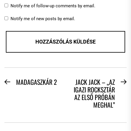
Notify me of follow-up comments by email.
Notify me of new posts by email.
BEJEGYZÉS
MADAGASZKÁR 2
JACK JACK – „AZ
Previous
N
IGAZI ROCKSZTÁR
NAVIGÁCIÓ
post:
po
AZ ELSŐ PRÓBÁN
MEGHAL”