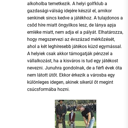
alkoholba temetkezik. A helyi golfklub a
gazdasági-válság idejére készül el, amikor
senkinek sincs kedve a játékhoz. A tulajdonos a
csőd híre miatt öngyilkos lesz, de lánya apja
emléke miatt, nem adja el a pályát. Elhatározza,
hogy megszervezi az évszázad mérkőzését,
ahol a két leghíresebb játékos küzd egymással.
A helyiek csak akkor támogatják pénzzel a
vállalkozást, ha a kisváros is tud egy játékost
nevezni. Junuhra gondolnak, de a férfi évek óta
nem látott ütőt. Ekkor érkezik a városba egy
különleges idegen, akinek sikerül őt megint
csúcsformába hozni.