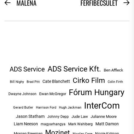
BEJEGYZÉS
MALENA
FÉRFIBECSÜLET
Previous
N
NAVIGÁCIÓ
post:
po
ADS Service Kft.
ADS Service
Ben Affleck
Cirko Film
Cate Blanchett
Bill Nighy
Brad Pitt
Colin Firth
Fórum Hungary
Ewan McGregor
Dwayne Johnson
InterCom
Hugh Jackman
Gerard Butler
Harrison Ford
Jason Statham
Jude Law
Julianne Moore
Johnny Depp
Liam Neeson
Matt Damon
magyarhangya
Mark Wahlberg
Mozinet
Morgan Freeman
Nicole Kidman
Nicolas Cage