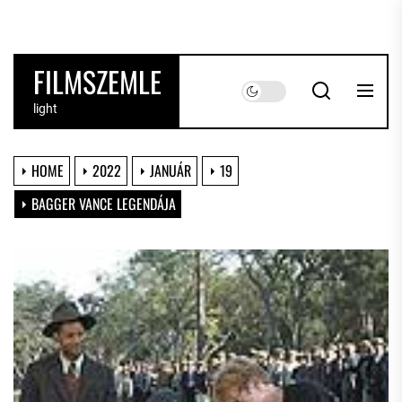
Skip
to
the
FILMSZEMLE
content
light
HOME
2022
JANUÁR
19
BAGGER VANCE LEGENDÁJA