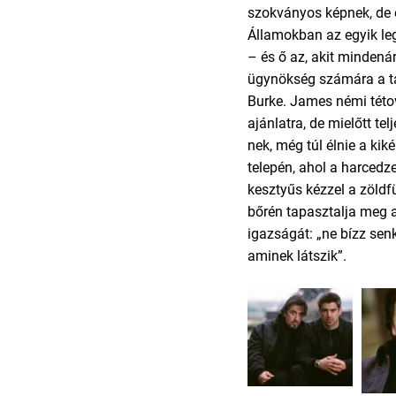
szokványos képnek, de 
Államokban az egyik le
– és ő az, akit mindená
ügynökség számára a tap
Burke. James némi této
ajánlatra, de mielőtt tel
nek, még túl élnie a kik
telepén, ahol a harced
kesztyűs kézzel a zöldf
bőrén tapasztalja meg 
igazságát: „ne bízz sen
aminek látszik”.