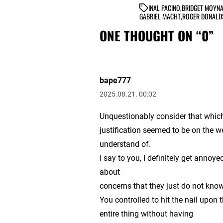
IN
AL PACINO
,
BRIDGET MOYN
GABRIEL MACHT
,
ROGER DONALD
ONE THOUGHT ON “
0
”
bape777
2025.08.21. 00:02
Unquestionably consider that which
justification seemed to be on the w
understand of.
I say to you, I definitely get annoye
about
concerns that they just do not kno
You controlled to hit the nail upon 
entire thing without having