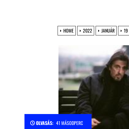
HOME
2022
JANUÁR
19
OLVASÁS:
41 MÁSODPERC