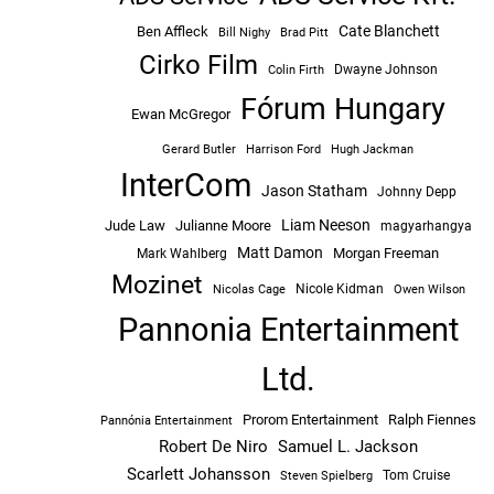
Cate Blanchett
Ben Affleck
Bill Nighy
Brad Pitt
Cirko Film
Dwayne Johnson
Colin Firth
Fórum Hungary
Ewan McGregor
Hugh Jackman
Gerard Butler
Harrison Ford
InterCom
Jason Statham
Johnny Depp
Liam Neeson
Jude Law
Julianne Moore
magyarhangya
Matt Damon
Morgan Freeman
Mark Wahlberg
Mozinet
Nicole Kidman
Owen Wilson
Nicolas Cage
Pannonia Entertainment
Ltd.
Prorom Entertainment
Ralph Fiennes
Pannónia Entertainment
Robert De Niro
Samuel L. Jackson
Scarlett Johansson
Tom Cruise
Steven Spielberg