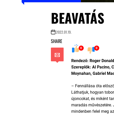
BEAVATÁS
2022.01.19.
SHARE
0
0
Rendező: Roger Donal
Szereplők: Al Pacino, Co
Moynahan, Gabriel Ma
– Fennállása óta előszö
Láthatjuk, hogyan tobo
újoncokat, és miként ta
maradás művészetére. 
mindenben felel meg az i