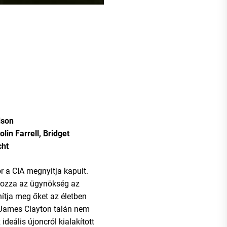
dson
lin Farrell, Bridget
cht
r a CIA megnyitja kapuit.
rozza az ügynökség az
nítja meg őket az életben
James Clayton talán nem
deális újoncról kialakított