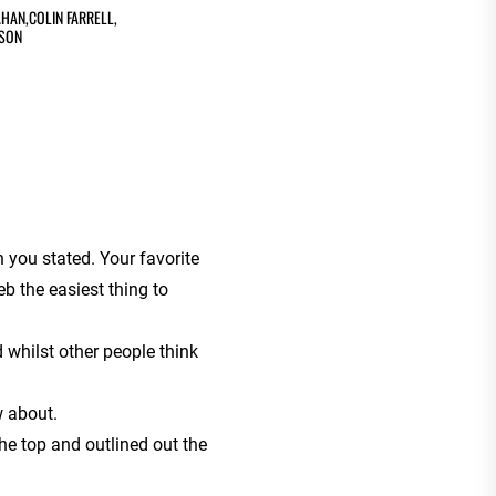
AHAN
,
COLIN FARRELL
,
SON
 you stated. Your favorite
eb the easiest thing to
d whilst other people think
w about.
the top and outlined out the