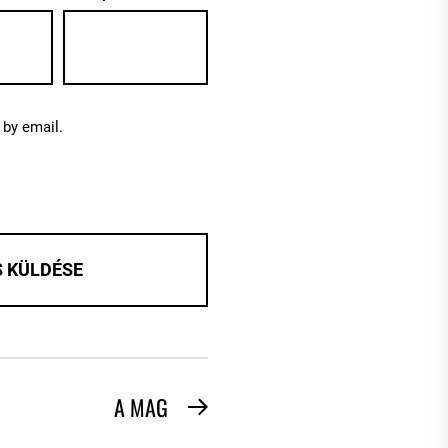
by email.
A MAG
Next
post: