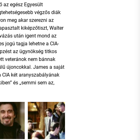
ő az egész Egyesült
gtehetségesebb végzős diák
ron meg akar szerezni az
asztalt kiképzőtiszt, Walter
vázás után igent mond az
jes jogú tagja lehetne a CIA-
épzést az ügynökség titkos
zett veteránok nem bánnak
ülű újoncokkal. James a saját
a CIA két aranyszabályának
kiben” és „semmi sem az,