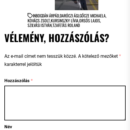
IN
BOGDÁN ÁRPÁD
,
DARÓCZI ÁGI
,
GŐCZE MICHAELA
,
KOVÁCS ZSOLT
,
KURSINSZKY LÍVIA
,
ORSÓS LAJOS
,
SZILVÁSI ISTVÁN
,
TZAFETÁS ROLAND
VÉLEMÉNY, HOZZÁSZÓLÁS?
Az e-mail címet nem tesszük közzé.
A kötelező mezőket
*
karakterrel jelöltük
Hozzászólás
*
Név