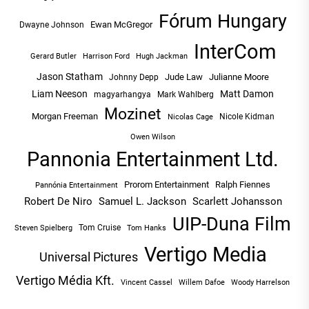
Fórum Hungary
Ewan McGregor
Dwayne Johnson
InterCom
Hugh Jackman
Gerard Butler
Harrison Ford
Jason Statham
Jude Law
Julianne Moore
Johnny Depp
Liam Neeson
Matt Damon
magyarhangya
Mark Wahlberg
Mozinet
Morgan Freeman
Nicole Kidman
Nicolas Cage
Owen Wilson
Pannonia Entertainment Ltd.
Prorom Entertainment
Ralph Fiennes
Pannónia Entertainment
Robert De Niro
Samuel L. Jackson
Scarlett Johansson
UIP-Duna Film
Tom Cruise
Tom Hanks
Steven Spielberg
Vertigo Media
Universal Pictures
Vertigo Média Kft.
Vincent Cassel
Willem Dafoe
Woody Harrelson