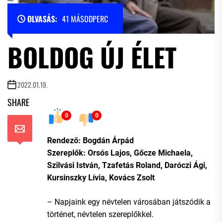
OLVASÁS:
41 MÁSODPERC
BOLDOG ÚJ ÉLET
2022.01.19.
SHARE
0
0
Rendező: Bogdán Árpád
Szereplők: Orsós Lajos, Gőcze Michaela,
Szilvási István, Tzafetás Roland, Daróczi Ági,
Kursinszky Lívia, Kovács Zsolt
– Napjaink egy névtelen városában játszódik a
történet, névtelen szereplőkkel.