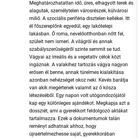
Meghatározhatatlan idő, üres, elhagyott terek és
alagutak, személytelen városrészek, külvárosi
miliő. A szociális periféria disztelen kellékei. Itt
él főszereplőnk egyedül, egy lakótelepi
lakásban. Ő roma, nevelőotthonban nőtt fel,
szüleit nem ismeri. A világról és annak
szabályszerűségéről szinte semmit se tud.
Vágyai az irreális és a vegetatív célok közt
ingáznak. A valakihez tartozás vágya nagyon
erősen él benne, annak türelmes kialakítása
azonban nehézséget okoz neki. Kevés barátja
van akik megértenek valamit az ő kósza
létezéséből. Egy napon volt utógondozójától
kap egy különleges ajándékot. Megkapja azt a
dossziét, ami a gyerekkort feldolgozó aktákat
tartalmazza. Ezek a dokumentumok talán
reményt adhatnak ahhoz, hogy
újraértelmezhesse saját, gyerekkorában