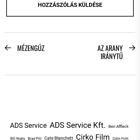
BEJEGYZÉS
MÉZENGÚZ
AZ ARANY
Previous
N
IRÁNYTŰ
NAVIGÁCIÓ
post:
po
ADS Service Kft.
ADS Service
Ben Affleck
Cirko Film
Cate Blanchett
Bill Nighy
Brad Pitt
Colin Firth